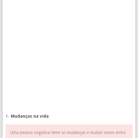
1-
Mudanças na vida
Uma pessoa negativa teme as mudanças e muitas vezes entra