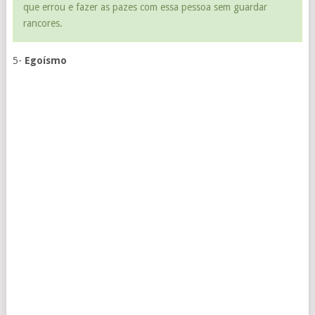
que errou e fazer as pazes com essa pessoa sem guardar
rancores.
5-
Egoísmo