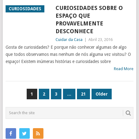
CURIOSIDADES SOBRE O
CURIOSIDADES
ESPAÇO QUE
PROVAVELMENTE
DESCONHECE
Cuidar da Casa
|
Abril 23, 2016
Gosta de curiosidades? E porque não conhecer algumas de algo
que todos observamos mas nenhum de nós alguma vez visitou? O
espaço! Existem inúmeras histórias e curiosidades sobre
Read More
NAVEGAÇÃO
1
2
3
…
21
Older
DE
ARTIGOS