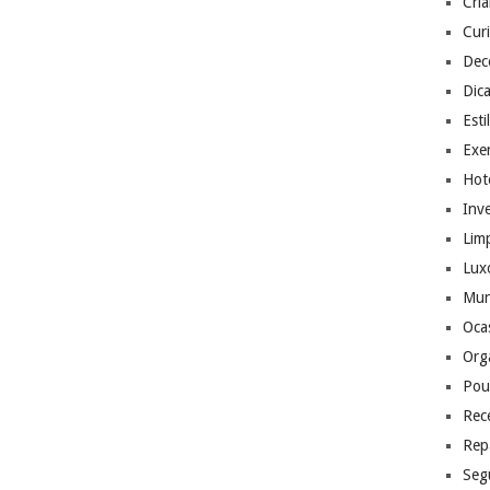
Cri
Cur
Dec
Dic
Esti
Exer
Hote
Inv
Lim
Lux
Mu
Ocas
Org
Pou
Rec
Rep
Seg