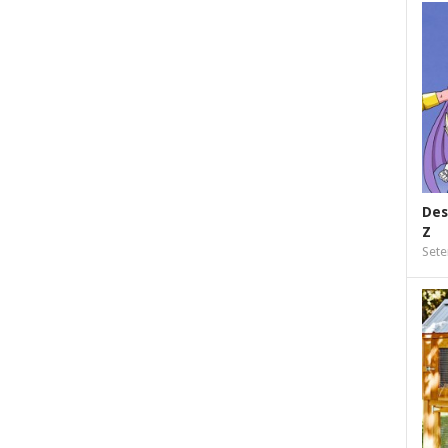
Des
Z
Sete