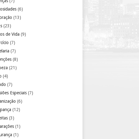
anças
(7)
iosidades
(6)
oração
(13)
as
(23)
los de Vida
(9)
cício
(7)
laria
(7)
enções
(8)
peza
(21)
o
(4)
ndo
(7)
iões Especiais
(7)
anização
(6)
pança
(12)
eitas
(3)
arações
(1)
urança
(1)