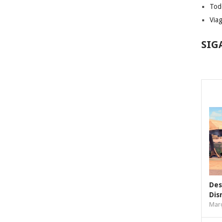
Tod
Via
SIG
Des
Dis
Març