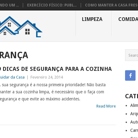
DO UM ...
EXERCÍCIO FÍSICO: PUBL...
COMO MANTER A CASA FRESC
LIMPEZA
COMID
RANÇA
9 DICAS DE SEGURANÇA PARA A COZINHA
uidar da Casa
|
Fevereiro 24, 2014
 sua segurança é a nossa primeira prioridade! Não basta
anter a sua cozinha limpa, é necessário que o faça com
CAT
egurança e que evite ao máximo acidentes.
Ali
Read More
Arq
Aut
Carr