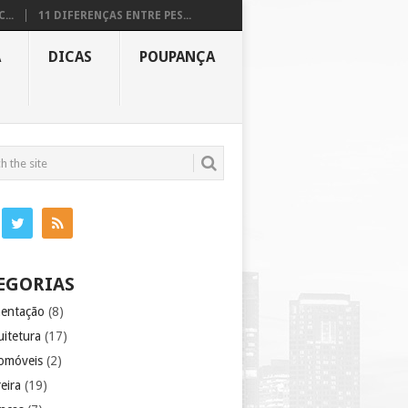
...
11 DIFERENÇAS ENTRE PES...
A
DICAS
POUPANÇA
EGORIAS
mentação
(8)
uitetura
(17)
omóveis
(2)
eira
(19)