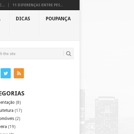
...
11 DIFERENÇAS ENTRE PES...
A
DICAS
POUPANÇA
EGORIAS
mentação
(8)
uitetura
(17)
omóveis
(2)
eira
(19)