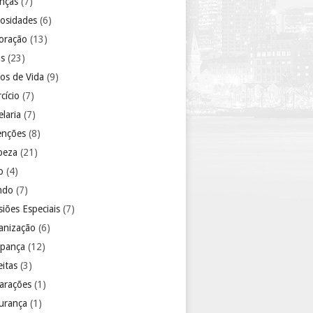
anças
(7)
iosidades
(6)
oração
(13)
as
(23)
los de Vida
(9)
cício
(7)
laria
(7)
enções
(8)
peza
(21)
o
(4)
ndo
(7)
iões Especiais
(7)
anização
(6)
pança
(12)
eitas
(3)
arações
(1)
urança
(1)