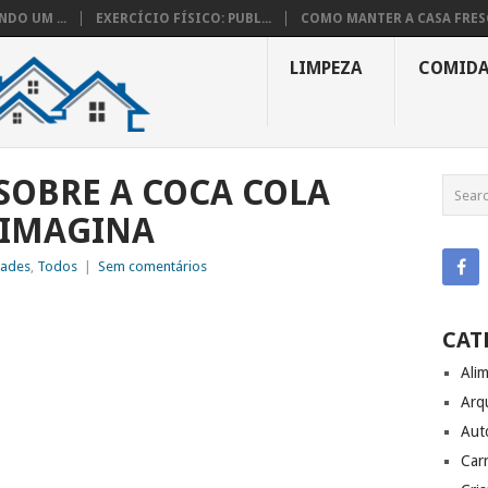
DO UM ...
EXERCÍCIO FÍSICO: PUBL...
COMO MANTER A CASA FRESC
LIMPEZA
COMID
SOBRE A COCA COLA
 IMAGINA
dades
,
Todos
|
Sem comentários
CAT
Ali
Arq
Aut
Carr