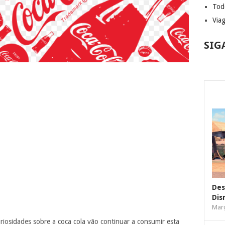
Tod
Via
SIG
Des
Dis
Març
iosidades sobre a coca cola vão continuar a consumir esta