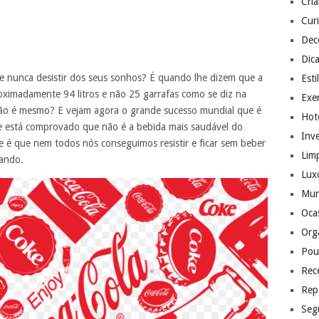
Cri
Cur
Dec
Dic
 nunca desistir dos seus sonhos? É quando lhe dizem que a
Esti
oximadamente 94 litros e não 25 garrafas como se diz na
Exer
l não é mesmo? E vejam agora o grande sucesso mundial que é
Hote
e está comprovado que não é a bebida mais saudável do
Inv
e é que nem todos nós conseguimos resistir e ficar sem beber
Lim
uando.
Lux
Mu
Ocas
Org
Pou
Rec
Rep
Seg