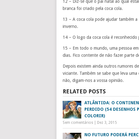
12 – Diz-se que o pai natal ao qual es
branca foi criado pela coca cola.
13 – A coca cola pode ajudar também a d
inverno.
14 – O logo da coca cola é reconhecid
15 – Em todo o mundo, uma pessoa em 
dias. Fico contente de não fazer parte de
Depois existem ainda outros rumores de 
viciante. Também se sabe que leva uma 
não, digam-nos a vossa opinião.
RELATED POSTS
ATLÂNTIDA: O CONTINE
PERDIDO (54 DESENHOS 
COLORIR)
Sem comentários
|
Dez 3, 2015
NO FUTURO PODERÁ PERC