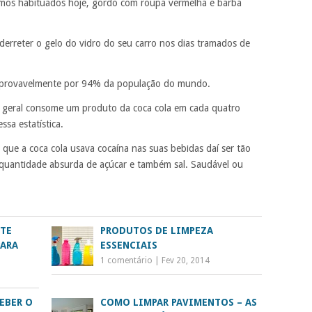
tamos habituados hoje, gordo com roupa vermelha e barba
erreter o gelo do vidro do seu carro nos dias tramados de
o provavelmente por 94% da população do mundo.
geral consome um produto da coca cola em cada quatro
ssa estatística.
que a coca cola usava cocaína nas suas bebidas daí ser tão
quantidade absurda de açúcar e também sal. Saudável ou
NTE
PRODUTOS DE LIMPEZA
PARA
ESSENCIAIS
1 comentário
|
Fev 20, 2014
EBER O
COMO LIMPAR PAVIMENTOS – AS