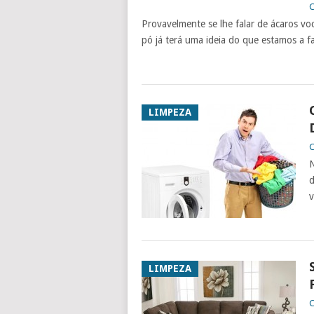
C
Provavelmente se lhe falar de ácaros voc
pó já terá uma ideia do que estamos a fa
LIMPEZA
C
N
d
v
LIMPEZA
C