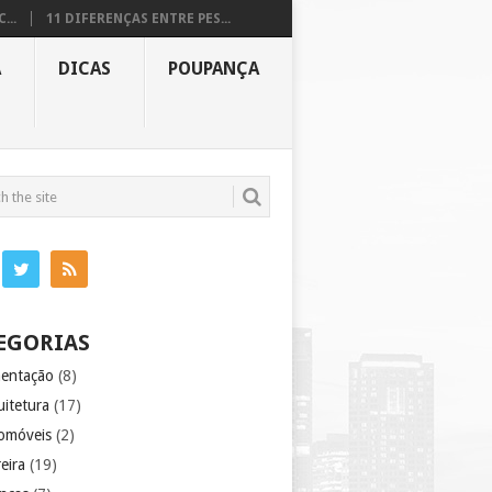
...
11 DIFERENÇAS ENTRE PES...
A
DICAS
POUPANÇA
EGORIAS
mentação
(8)
uitetura
(17)
omóveis
(2)
eira
(19)