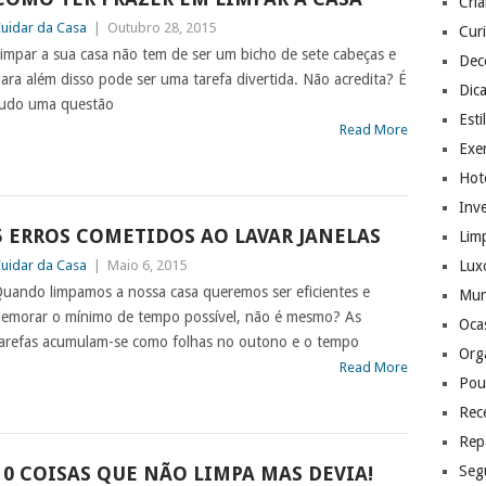
Cri
uidar da Casa
|
Outubro 28, 2015
Cur
impar a sua casa não tem de ser um bicho de sete cabeças e
Dec
ara além disso pode ser uma tarefa divertida. Não acredita? É
Dic
udo uma questão
Esti
Read More
Exer
Hote
Inv
5 ERROS COMETIDOS AO LAVAR JANELAS
Lim
uidar da Casa
|
Maio 6, 2015
Lux
uando limpamos a nossa casa queremos ser eficientes e
Mu
emorar o mínimo de tempo possível, não é mesmo? As
Ocas
arefas acumulam-se como folhas no outono e o tempo
Org
Read More
Pou
Rec
Rep
10 COISAS QUE NÃO LIMPA MAS DEVIA!
Seg