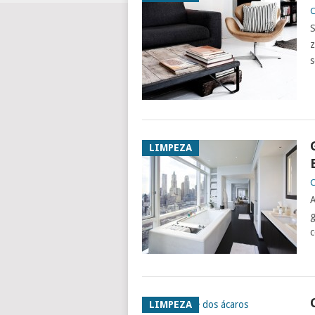
C
S
z
s
LIMPEZA
C
A
g
c
LIMPEZA