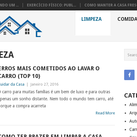
DO UM ...
EXERCÍCIO FÍSICO: PUBL...
COMO MANTER A CASA FRESC
LIMPEZA
COMID
EZA
ERROS MAIS COMETIDOS AO LAVAR O
CARRO (TOP 10)
uidar da Casa
|
Janeiro 27, 2016
 carro para muitas famílias é um bem de luxo e para outras
CAT
penas um sonho distante. Nem todo o mundo tem carro, até
Ali
orque a compra acarreta
Arq
Read More
Aut
Carr
COMO TER PRAZER EM LIMPAR A CASA