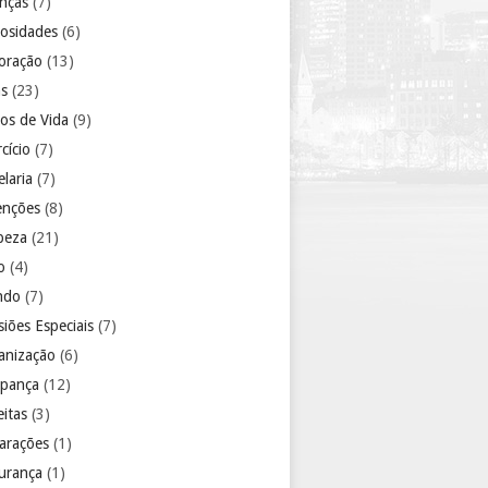
anças
(7)
iosidades
(6)
oração
(13)
as
(23)
los de Vida
(9)
cício
(7)
laria
(7)
enções
(8)
peza
(21)
o
(4)
ndo
(7)
iões Especiais
(7)
anização
(6)
pança
(12)
eitas
(3)
arações
(1)
urança
(1)