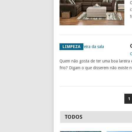
O
c
t
LIMPEZA
C
Quem não gosta de ter uma boa lareira 
frio? Digam o que disserem não existe 
NAVEGAÇÃO
1
DE
ARTIGOS
TODOS