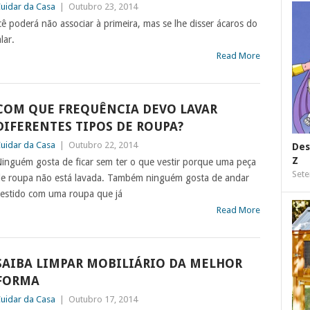
uidar da Casa
|
Outubro 23, 2014
ê poderá não associar à primeira, mas se lhe disser ácaros do
lar.
Read More
COM QUE FREQUÊNCIA DEVO LAVAR
DIFERENTES TIPOS DE ROUPA?
uidar da Casa
|
Outubro 22, 2014
Des
Z
inguém gosta de ficar sem ter o que vestir porque uma peça
Sete
e roupa não está lavada. Também ninguém gosta de andar
estido com uma roupa que já
Read More
SAIBA LIMPAR MOBILIÁRIO DA MELHOR
FORMA
uidar da Casa
|
Outubro 17, 2014