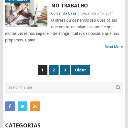
NO TRABALHO
Cuidar da Casa
|
Dezembro 18, 2014
O stress ou os nervos são duas coisas
que nos incomodam bastante e que
muitas vezes nos impedem de atingir muitas das coisas a que nos
propomos. Como
Read More
NAVEGAÇÃO
1
2
3
Older
DE
ARTIGOS
CATEGORIAS