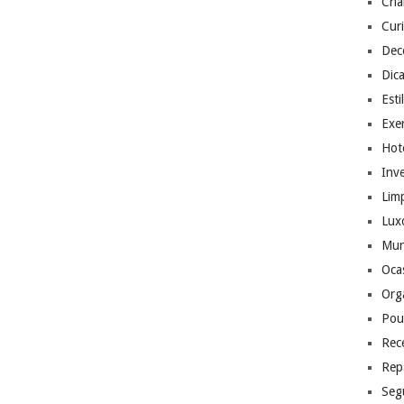
Cri
Cur
Dec
Dic
Esti
Exer
Hote
Inv
Lim
Lux
Mu
Ocas
Org
Pou
Rec
Rep
Seg