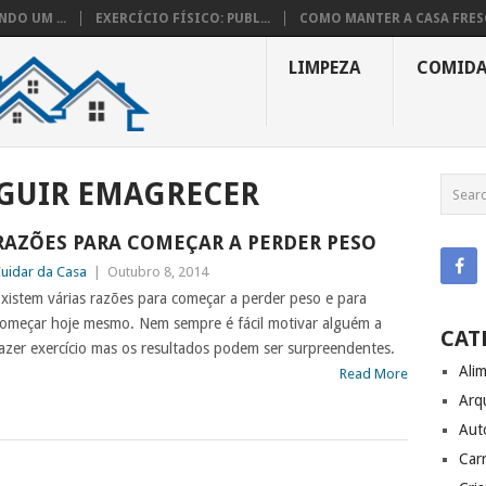
DO UM ...
EXERCÍCIO FÍSICO: PUBL...
COMO MANTER A CASA FRESC
LIMPEZA
COMID
GUIR EMAGRECER
RAZÕES PARA COMEÇAR A PERDER PESO
uidar da Casa
|
Outubro 8, 2014
xistem várias razões para começar a perder peso e para
omeçar hoje mesmo. Nem sempre é fácil motivar alguém a
CAT
azer exercício mas os resultados podem ser surpreendentes.
Ali
Read More
Arq
Aut
Carr