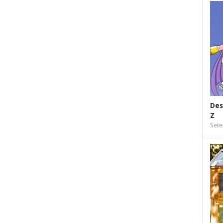
Des
Z
Sete