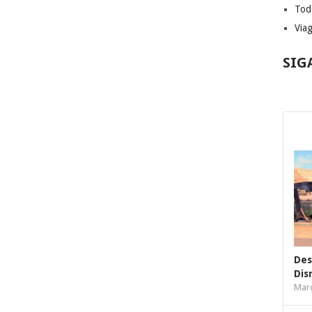
Tod
Via
SIG
Des
Dis
Març