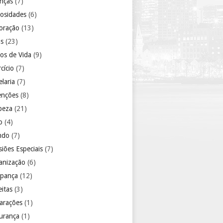
anças
(7)
iosidades
(6)
oração
(13)
as
(23)
los de Vida
(9)
cício
(7)
laria
(7)
enções
(8)
peza
(21)
o
(4)
ndo
(7)
iões Especiais
(7)
anização
(6)
pança
(12)
eitas
(3)
arações
(1)
urança
(1)