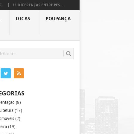
...
11 DIFERENÇAS ENTRE PES...
A
DICAS
POUPANÇA
EGORIAS
mentação
(8)
uitetura
(17)
omóveis
(2)
eira
(19)