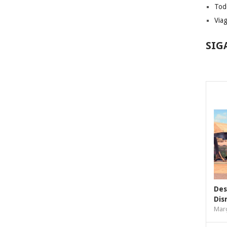
Tod
Via
SIG
Des
Dis
Març