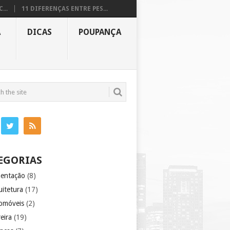
...
11 DIFERENÇAS ENTRE PES...
A
DICAS
POUPANÇA
EGORIAS
mentação
(8)
uitetura
(17)
omóveis
(2)
eira
(19)