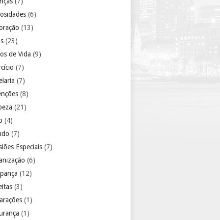
anças
(7)
iosidades
(6)
oração
(13)
as
(23)
los de Vida
(9)
cício
(7)
laria
(7)
enções
(8)
peza
(21)
o
(4)
ndo
(7)
iões Especiais
(7)
anização
(6)
pança
(12)
eitas
(3)
arações
(1)
urança
(1)