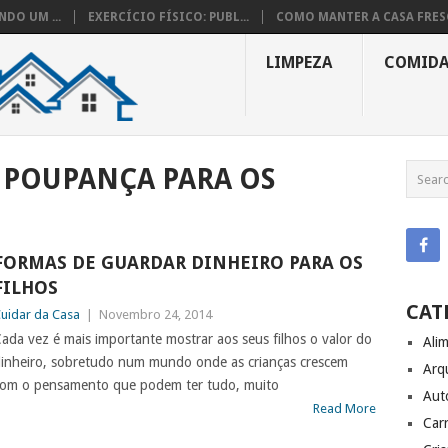
DO UM ...
EXERCÍCIO FÍSICO: PUBL...
COMO MANTER A CASA FRESC
LIMPEZA
COMID
 POUPANÇA PARA OS
FORMAS DE GUARDAR DINHEIRO PARA OS
FILHOS
CAT
uidar da Casa
|
Novembro 24, 2014
ada vez é mais importante mostrar aos seus filhos o valor do
Ali
inheiro, sobretudo num mundo onde as crianças crescem
Arq
om o pensamento que podem ter tudo, muito
Aut
Read More
Carr