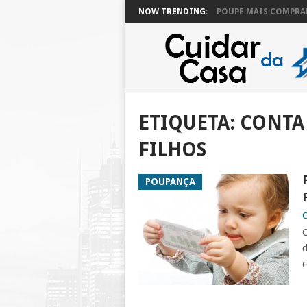
NOW TRENDING:
POUPE MAIS COMPRAN
ETIQUETA:
CONTA
FILHOS
POUPANÇA
C
C
d
c