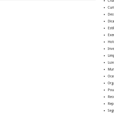
Cri
Cur
Dec
Dic
Esti
Exer
Hote
Inv
Lim
Lux
Mu
Ocas
Org
Pou
Rec
Rep
Seg