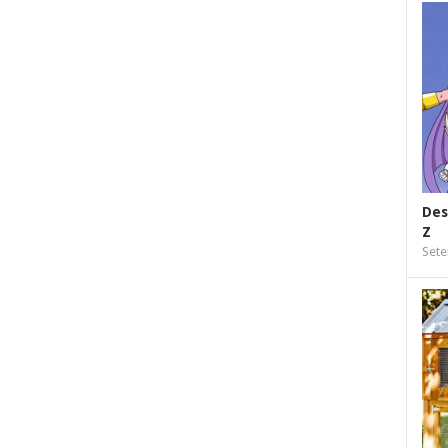
Des
Z
Sete