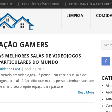
DO UM ...
EXERCÍCIO FÍSICO: PUBL...
COMO MANTER A CASA FRESC
LIMPEZA
COMID
AÇÃO GAMERS
AS MELHORES SALAS DE VIDEOJOGOS
PARTICULARES DO MUNDO
uidar da Casa
|
Abril 23, 2016
 viciado em videojogos? Já pensou em criar a sua sala de
CAT
ogos particular? Acredito que muitas pessoas tenham vontade
Ali
e criar o seu próprio espaço para passarem
Arq
Read More
Aut
Carr