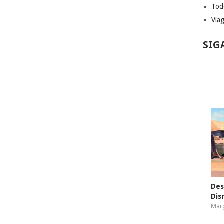
Tod
Via
SIG
Des
Dis
Març