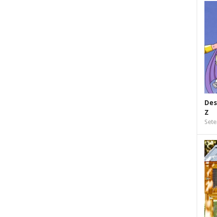
Des
Z
Sete