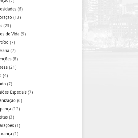
anças
(7)
iosidades
(6)
oração
(13)
as
(23)
los de Vida
(9)
cício
(7)
laria
(7)
enções
(8)
peza
(21)
o
(4)
ndo
(7)
iões Especiais
(7)
anização
(6)
pança
(12)
eitas
(3)
arações
(1)
urança
(1)