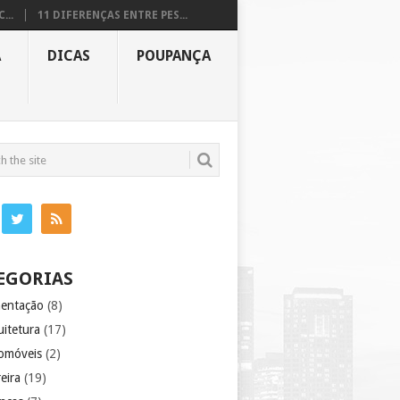
...
11 DIFERENÇAS ENTRE PES...
A
DICAS
POUPANÇA
EGORIAS
mentação
(8)
uitetura
(17)
omóveis
(2)
eira
(19)