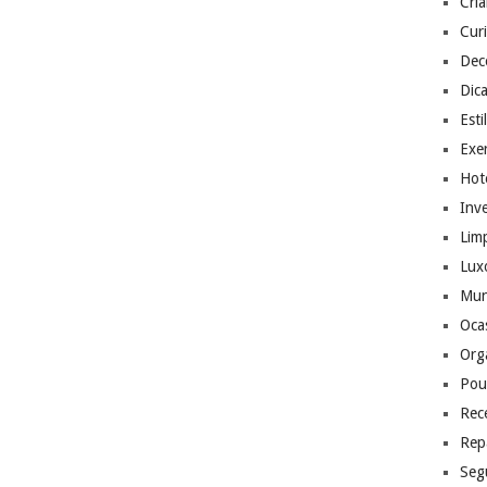
Cri
Cur
Dec
Dic
Esti
Exer
Hote
Inv
Lim
Lux
Mu
Ocas
Org
Pou
Rec
Rep
Seg