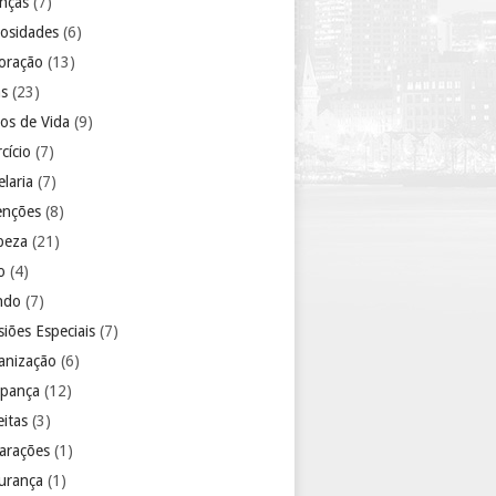
anças
(7)
iosidades
(6)
oração
(13)
as
(23)
los de Vida
(9)
cício
(7)
laria
(7)
enções
(8)
peza
(21)
o
(4)
ndo
(7)
iões Especiais
(7)
anização
(6)
pança
(12)
eitas
(3)
arações
(1)
urança
(1)