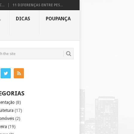
...
11 DIFERENÇAS ENTRE PES...
A
DICAS
POUPANÇA
EGORIAS
mentação
(8)
uitetura
(17)
omóveis
(2)
eira
(19)