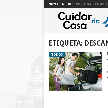
NOW TRENDING:
POUPE MAIS COMPRAN
ETIQUETA:
DESCA
TODOS
C
N
a
a