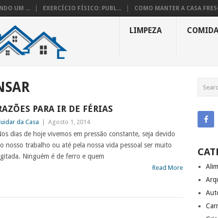
DO UM ...
EXERCÍCIO FÍSICO: PUBL...
COMO MANTER A CASA FRESC
LIMPEZA
COMID
NSAR
RAZÕES PARA IR DE FÉRIAS
uidar da Casa
|
Agosto 1, 2014
os dias de hoje vivemos em pressão constante, seja devido
o nosso trabalho ou até pela nossa vida pessoal ser muito
CAT
gitada. Ninguém é de ferro e quem
Ali
Read More
Arq
Aut
Carr