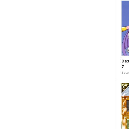
Des
Z
Sete