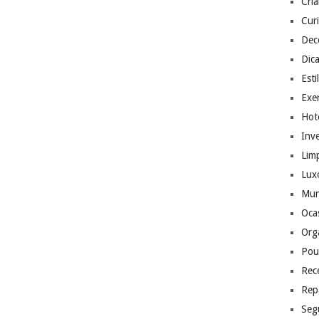
Cri
Cur
Dec
Dic
Esti
Exer
Hote
Inv
Lim
Lux
Mu
Ocas
Org
Pou
Rec
Rep
Seg