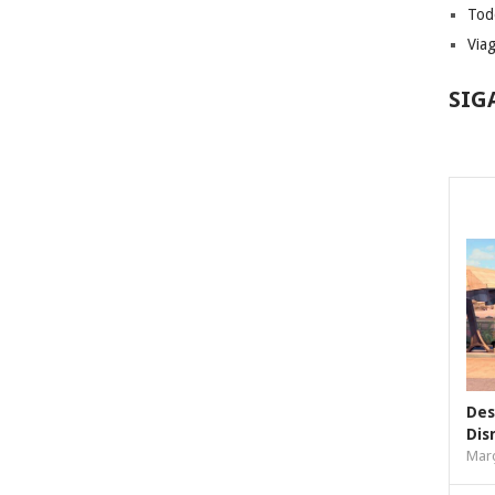
Tod
Via
SIG
Des
Dis
Març