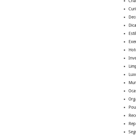
Cri
Cur
Dec
Dic
Esti
Exer
Hote
Inv
Lim
Lux
Mu
Ocas
Org
Pou
Rec
Rep
Seg