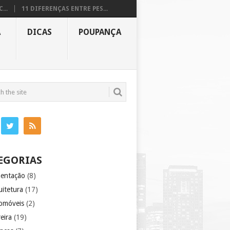
...
11 DIFERENÇAS ENTRE PES...
A
DICAS
POUPANÇA
EGORIAS
mentação
(8)
uitetura
(17)
omóveis
(2)
eira
(19)