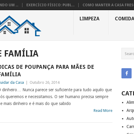
DO UM ...
EXERCÍCIO FÍSICO: PUBL...
COMO MANTER A CASA FRESC
LIMPEZA
COMID
 FAMÍLIA
DICAS DE POUPANÇA PARA MÃES DE
FAMÍLIA
uidar da Casa
|
Outubro 26, 2014
 dinheiro… Nunca parece ser suficiente para tudo aquilo que
CAT
ós queremos e necessitamos. O ser humano precisa sempre
Ali
e mais dinheiro e é mais do que sabido
Arq
Read More
Aut
Carr