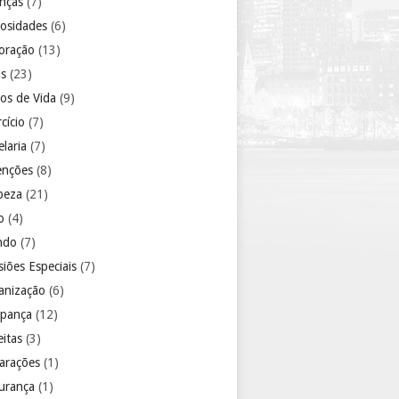
anças
(7)
iosidades
(6)
oração
(13)
as
(23)
los de Vida
(9)
cício
(7)
laria
(7)
enções
(8)
peza
(21)
o
(4)
ndo
(7)
iões Especiais
(7)
anização
(6)
pança
(12)
eitas
(3)
arações
(1)
urança
(1)