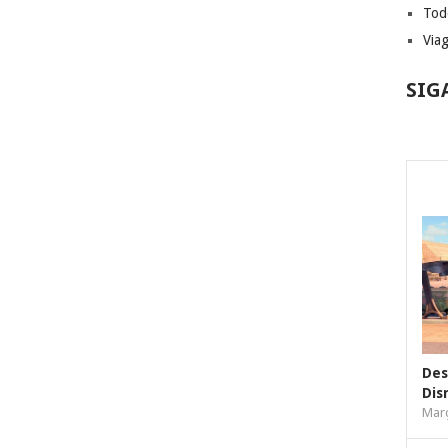
Tod
Via
SIG
Des
Dis
Març