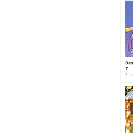
Des
Z
Sete