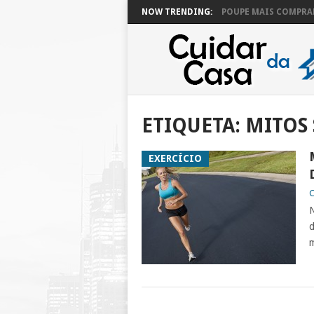
NOW TRENDING:
POUPE MAIS COMPRAN
ETIQUETA:
MITOS
EXERCÍCIO
C
N
d
m