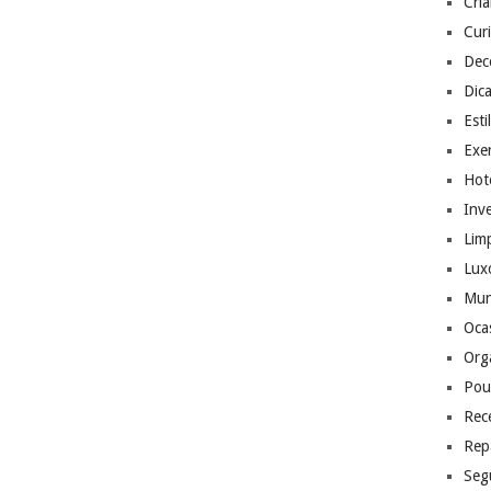
Cri
Cur
Dec
Dic
Esti
Exer
Hote
Inv
Lim
Lux
Mu
Ocas
Org
Pou
Rec
Rep
Seg