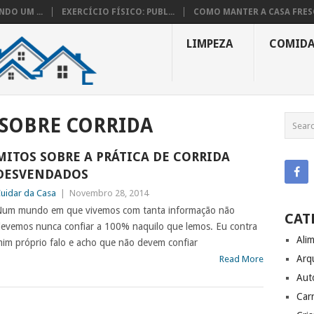
DO UM ...
EXERCÍCIO FÍSICO: PUBL...
COMO MANTER A CASA FRESC
LIMPEZA
COMID
 SOBRE CORRIDA
MITOS SOBRE A PRÁTICA DE CORRIDA
DESVENDADOS
uidar da Casa
|
Novembro 28, 2014
um mundo em que vivemos com tanta informação não
CAT
evemos nunca confiar a 100% naquilo que lemos. Eu contra
Ali
im próprio falo e acho que não devem confiar
Arq
Read More
Aut
Carr