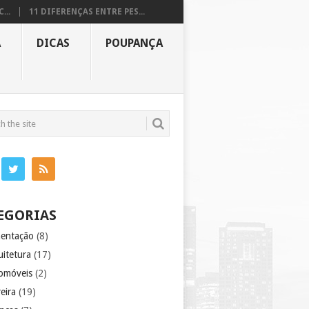
...
11 DIFERENÇAS ENTRE PES...
A
DICAS
POUPANÇA
EGORIAS
mentação
(8)
uitetura
(17)
omóveis
(2)
eira
(19)