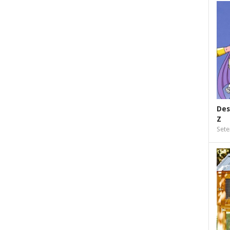
Des
Z
Sete