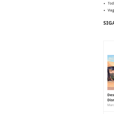
Tod
Via
SIG
Des
Dis
Març