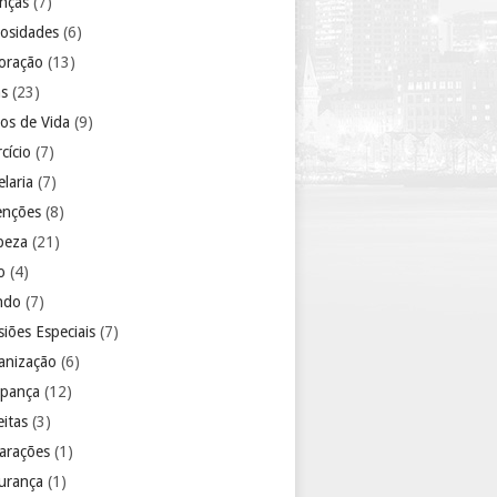
anças
(7)
iosidades
(6)
oração
(13)
as
(23)
los de Vida
(9)
cício
(7)
laria
(7)
enções
(8)
peza
(21)
o
(4)
ndo
(7)
iões Especiais
(7)
anização
(6)
pança
(12)
eitas
(3)
arações
(1)
urança
(1)