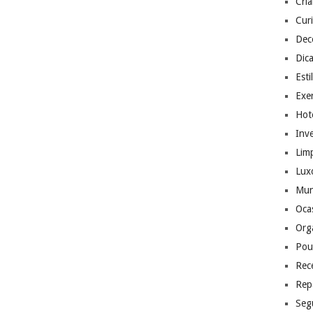
Cri
Cur
Dec
Dic
Esti
Exer
Hote
Inv
Lim
Lux
Mu
Ocas
Org
Pou
Rec
Rep
Seg