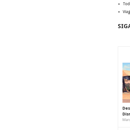
Tod
Via
SIG
Des
Dis
Març