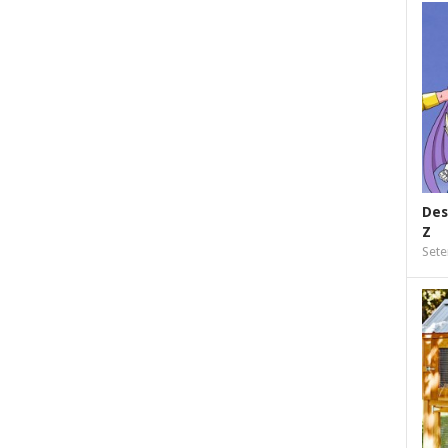
Des
Z
Sete