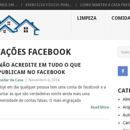
DO UM ...
EXERCÍCIO FÍSICO: PUBL...
COMO MANTER A CASA FRESC
LIMPEZA
COMID
CAÇÕES FACEBOOK
NÃO ACREDITE EM TUDO O QUE
PUBLICAM NO FACEBOOK
uidar da Casa
|
Novembro 6, 2014
oje em dia qualquer pessoa tem uma conta de facebook e a
CAT
untar às que são verdadeiras existe ainda mais uma
Ali
mensidade de contas falsas. O mais engraçado
Arq
Read More
Aut
Carr