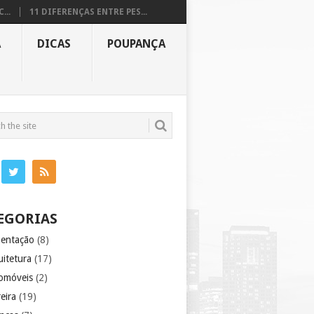
...
11 DIFERENÇAS ENTRE PES...
A
DICAS
POUPANÇA
EGORIAS
mentação
(8)
uitetura
(17)
omóveis
(2)
eira
(19)