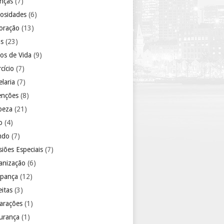
anças
(7)
iosidades
(6)
oração
(13)
as
(23)
los de Vida
(9)
cício
(7)
laria
(7)
enções
(8)
peza
(21)
o
(4)
ndo
(7)
iões Especiais
(7)
anização
(6)
pança
(12)
eitas
(3)
arações
(1)
urança
(1)