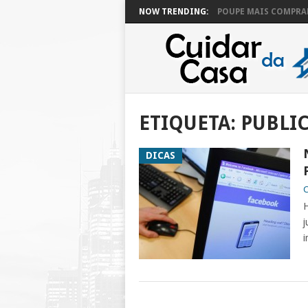
NOW TRENDING:
POUPE MAIS COMPRAN
ETIQUETA:
PUBLI
DICAS
C
H
j
i