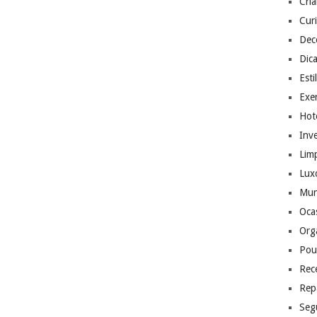
Cri
Cur
Dec
Dic
Esti
Exer
Hote
Inv
Lim
Lux
Mu
Ocas
Org
Pou
Rec
Rep
Seg