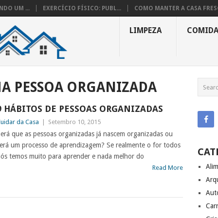
DO UM ...
EXERCÍCIO FÍSICO: PUBL...
COMO MANTER A CASA FRESC
LIMPEZA
COMID
MA PESSOA ORGANIZADA
9 HÁBITOS DE PESSOAS ORGANIZADAS
uidar da Casa
|
Setembro 10, 2015
erá que as pessoas organizadas já nascem organizadas ou
erá um processo de aprendizagem? Se realmente o for todos
CAT
ós temos muito para aprender e nada melhor do
Ali
Read More
Arq
Aut
Carr