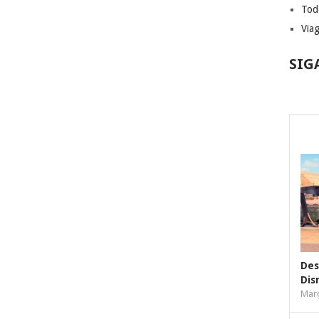
Tod
Via
SIG
Des
Dis
Març