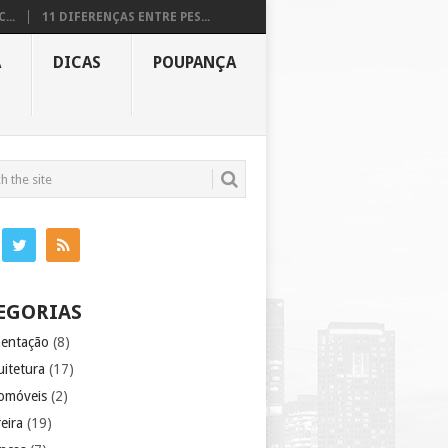
...
11 DIFERENÇAS ENTRE PES...
A
DICAS
POUPANÇA
EGORIAS
mentação
(8)
uitetura
(17)
omóveis
(2)
eira
(19)