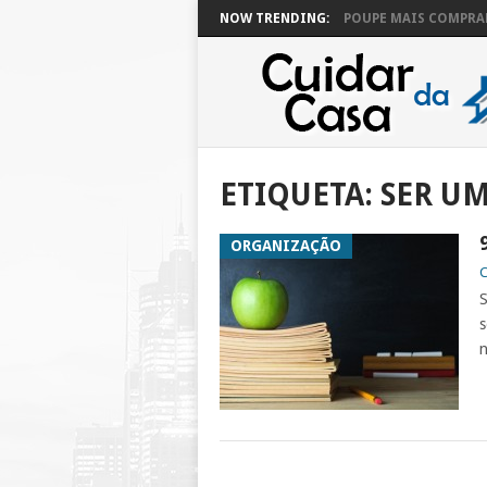
NOW TRENDING:
POUPE MAIS COMPRAN
ETIQUETA:
SER U
ORGANIZAÇÃO
C
S
s
n