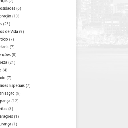
anças
(7)
iosidades
(6)
oração
(13)
as
(23)
los de Vida
(9)
cício
(7)
laria
(7)
enções
(8)
peza
(21)
o
(4)
ndo
(7)
iões Especiais
(7)
anização
(6)
pança
(12)
eitas
(3)
arações
(1)
urança
(1)