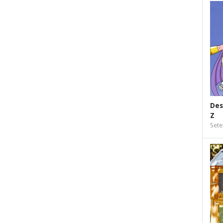
Des
Z
Sete