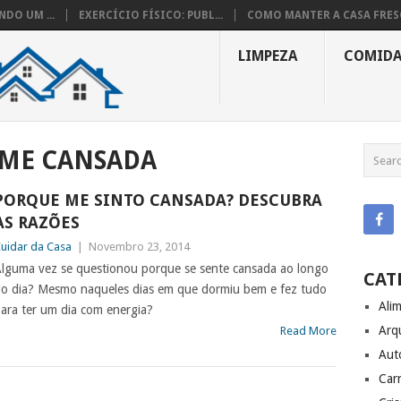
DO UM ...
EXERCÍCIO FÍSICO: PUBL...
COMO MANTER A CASA FRESC
LIMPEZA
COMID
-ME CANSADA
PORQUE ME SINTO CANSADA? DESCUBRA
AS RAZÕES
uidar da Casa
|
Novembro 23, 2014
lguma vez se questionou porque se sente cansada ao longo
CAT
o dia? Mesmo naqueles dias em que dormiu bem e fez tudo
Ali
ara ter um dia com energia?
Arq
Read More
Aut
Carr