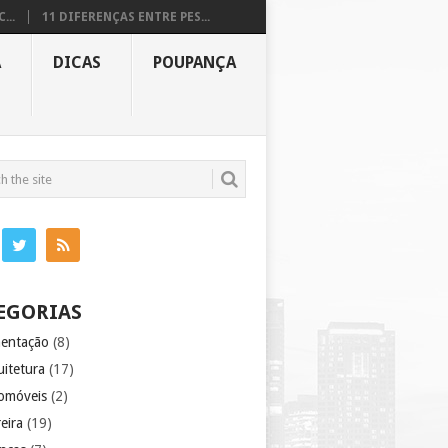
...
11 DIFERENÇAS ENTRE PES...
A
DICAS
POUPANÇA
EGORIAS
mentação
(8)
uitetura
(17)
omóveis
(2)
eira
(19)