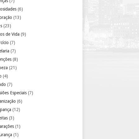
anças
(7)
iosidades
(6)
oração
(13)
as
(23)
los de Vida
(9)
cício
(7)
laria
(7)
enções
(8)
peza
(21)
o
(4)
ndo
(7)
iões Especiais
(7)
anização
(6)
pança
(12)
eitas
(3)
arações
(1)
urança
(1)