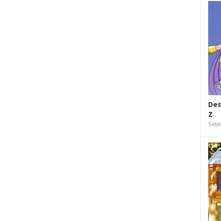
Des
Z
Sete