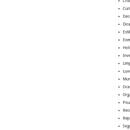
Cri
Cur
Dec
Dic
Esti
Exer
Hote
Inv
Lim
Lux
Mu
Ocas
Org
Pou
Rec
Rep
Seg