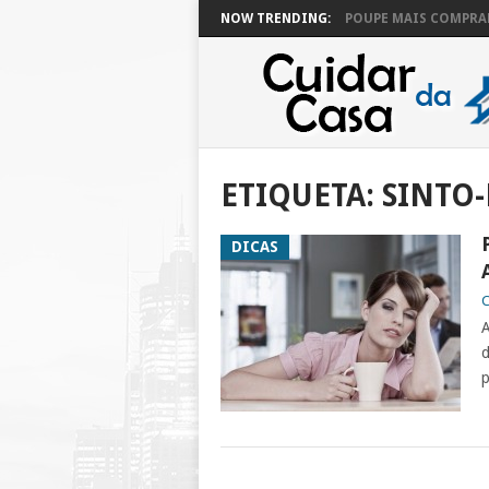
NOW TRENDING:
POUPE MAIS COMPRAN
ETIQUETA:
SINTO
DICAS
C
A
d
p