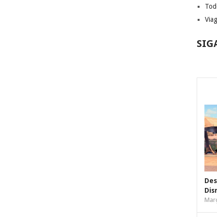
Tod
Via
SIG
Des
Dis
Març