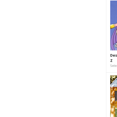
Des
Z
Sete