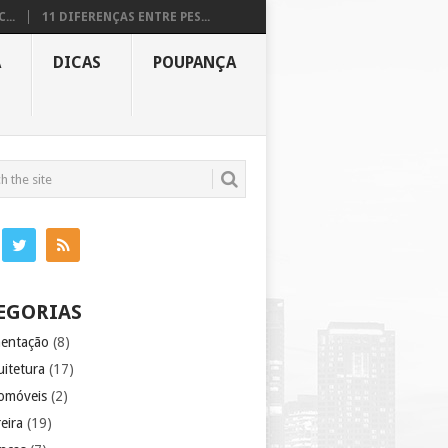
...
11 DIFERENÇAS ENTRE PES...
A
DICAS
POUPANÇA
EGORIAS
mentação
(8)
uitetura
(17)
omóveis
(2)
eira
(19)