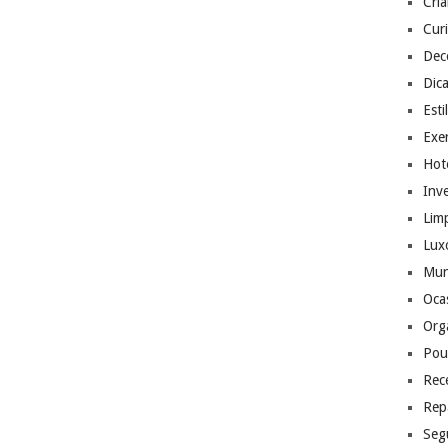
Cri
Cur
Dec
Dic
Esti
Exer
Hote
Inv
Lim
Lux
Mu
Ocas
Org
Pou
Rec
Rep
Seg