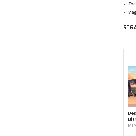
Tod
Via
SIG
Des
Dis
Març