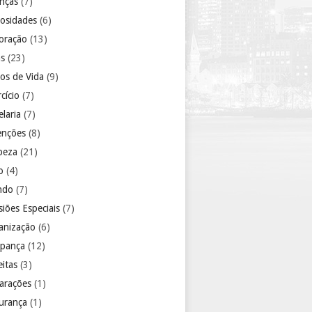
anças
(7)
iosidades
(6)
oração
(13)
as
(23)
los de Vida
(9)
cício
(7)
laria
(7)
enções
(8)
peza
(21)
o
(4)
ndo
(7)
iões Especiais
(7)
anização
(6)
pança
(12)
eitas
(3)
arações
(1)
urança
(1)