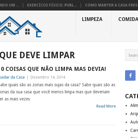
DO UM ...
EXERCÍCIO FÍSICO: PUBL...
COMO MANTER A CASA FRESC
LIMPEZA
COMID
 QUE DEVE LIMPAR
10 COISAS QUE NÃO LIMPA MAS DEVIA!
uidar da Casa
|
Dezembro 14, 2014
abe quais são as zonas mais sujas da casa? Sabe quais são as
onas da sua casa que você menos limpa mas que deveriam
CAT
er as mais vezes
Ali
Read More
Arq
Aut
Carr