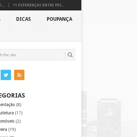
...
11 DIFERENÇAS ENTRE PES...
A
DICAS
POUPANÇA
EGORIAS
mentação
(8)
uitetura
(17)
omóveis
(2)
eira
(19)