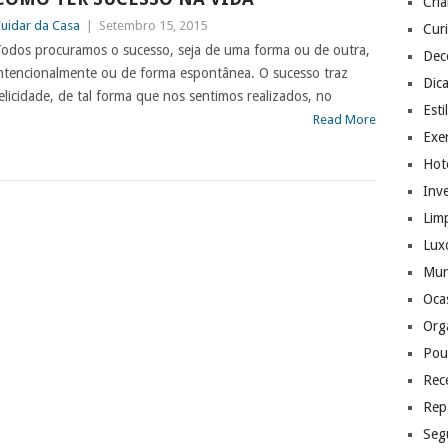
Cri
uidar da Casa
|
Setembro 15, 2015
Cur
odos procuramos o sucesso, seja de uma forma ou de outra,
Dec
ntencionalmente ou de forma espontânea. O sucesso traz
Dic
elicidade, de tal forma que nos sentimos realizados, no
Esti
Read More
Exer
Hote
Inv
Lim
Lux
Mu
Ocas
Org
Pou
Rec
Rep
Seg