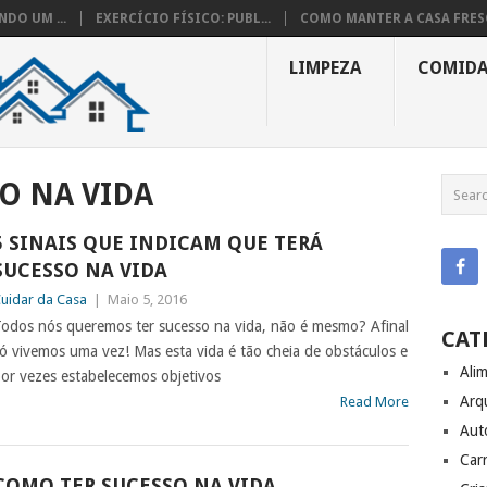
DO UM ...
EXERCÍCIO FÍSICO: PUBL...
COMO MANTER A CASA FRESC
LIMPEZA
COMID
O NA VIDA
5 SINAIS QUE INDICAM QUE TERÁ
SUCESSO NA VIDA
uidar da Casa
|
Maio 5, 2016
odos nós queremos ter sucesso na vida, não é mesmo? Afinal
CAT
ó vivemos uma vez! Mas esta vida é tão cheia de obstáculos e
Ali
or vezes estabelecemos objetivos
Arq
Read More
Aut
Carr
COMO TER SUCESSO NA VIDA