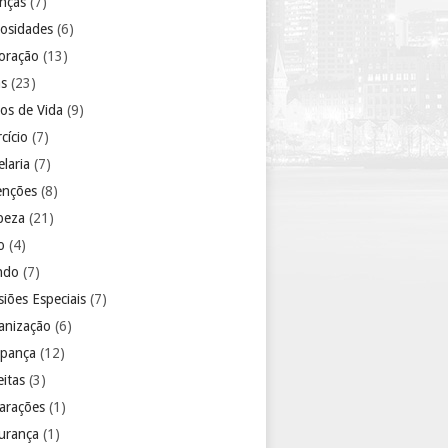
anças
(7)
iosidades
(6)
oração
(13)
as
(23)
los de Vida
(9)
cício
(7)
laria
(7)
enções
(8)
peza
(21)
o
(4)
ndo
(7)
iões Especiais
(7)
anização
(6)
pança
(12)
eitas
(3)
arações
(1)
urança
(1)