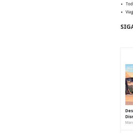
Tod
Via
SIG
Des
Dis
Març