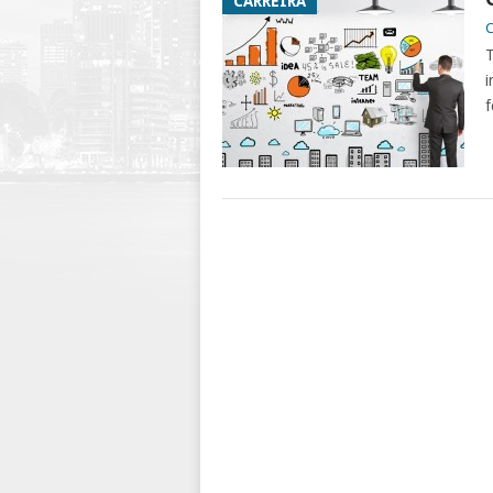
CARREIRA
C
T
i
f