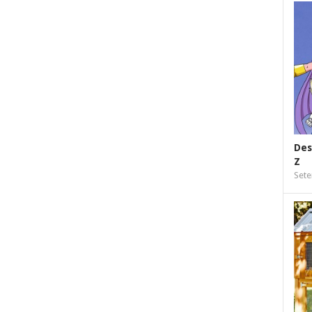
Des
Z
Sete