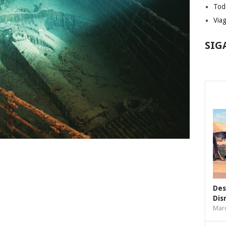
Tod
Via
SIG
Des
Dis
Març