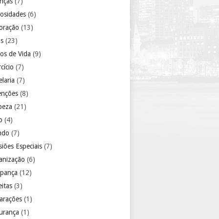
anças
(7)
iosidades
(6)
oração
(13)
as
(23)
los de Vida
(9)
cício
(7)
laria
(7)
enções
(8)
peza
(21)
o
(4)
ndo
(7)
iões Especiais
(7)
anização
(6)
pança
(12)
eitas
(3)
arações
(1)
urança
(1)