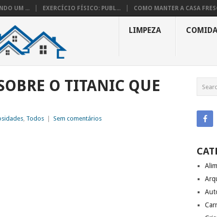
DO UM ...
EXERCÍCIO FÍSICO: PUBL...
COMO MANTER A CASA FRESC
LIMPEZA
COMID
SOBRE O TITANIC QUE
osidades
,
Todos
|
Sem comentários
CAT
Ali
Arq
Aut
Carr