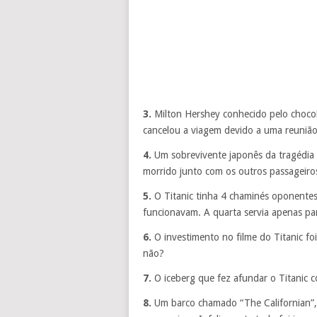
3.
Milton Hershey conhecido pelo chocol
cancelou a viagem devido a uma reunião
4.
Um sobrevivente japonês da tragédia f
morrido junto com os outros passageiros
5.
O Titanic tinha 4 chaminés oponentes
funcionavam. A quarta servia apenas par
6.
O investimento no filme do Titanic fo
não?
7.
O iceberg que fez afundar o Titanic 
8.
Um barco chamado “The Californian”, e