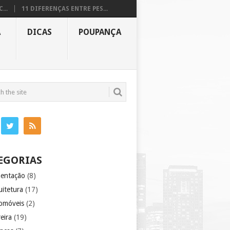
...
11 DIFERENÇAS ENTRE PES...
A
DICAS
POUPANÇA
EGORIAS
mentação
(8)
uitetura
(17)
omóveis
(2)
eira
(19)