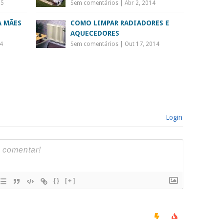
15
Sem comentários
|
Abr 2, 2014
A MÃES
COMO LIMPAR RADIADORES E
AQUECEDORES
14
Sem comentários
|
Out 17, 2014
Login
{}
[+]