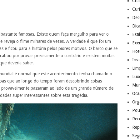
Cri
Cur
Dec
Dic
e bastante famosas. Existe quem faça mergulho para ver o
Esti
e reveja o filme milhares de vezes. A verdade é que foi um
Exer
s e ficou para a história pelos piores motivos. O barco que se
Hote
 acabou por provar precisamente o contrário e existem muitas
Inv
que deveria saber
.
Lim
l mundial é normal que este acontecimento tenha chamado o
Lux
oas que ao longo do tempo foram descobrindo coisas
Mu
que provavelmente passaram ao lado de um grande número de
Ocas
dades super interessantes sobre esta tragédia.
Org
Pou
Rec
Rep
Seg