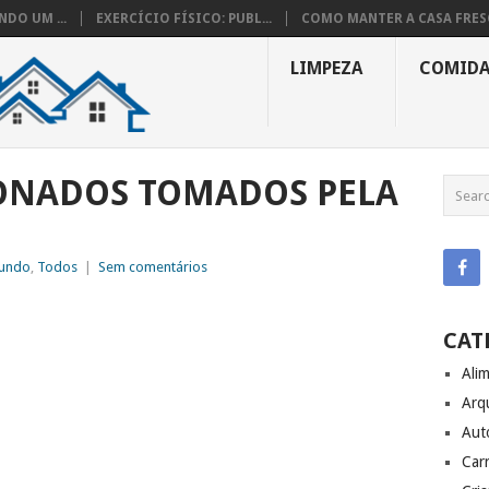
DO UM ...
EXERCÍCIO FÍSICO: PUBL...
COMO MANTER A CASA FRESC
LIMPEZA
COMID
ONADOS TOMADOS PELA
undo
,
Todos
|
Sem comentários
CAT
Ali
Arq
Aut
Carr