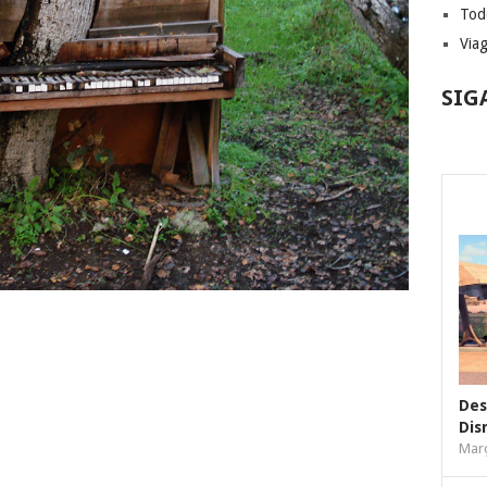
Tod
Via
SIG
Des
Dis
Març