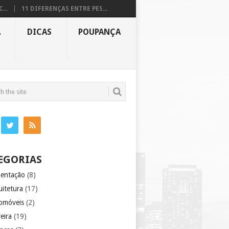
...
11 DIFERENÇAS ENTRE PES...
A
DICAS
POUPANÇA
EGORIAS
mentação
(8)
uitetura
(17)
omóveis
(2)
eira
(19)