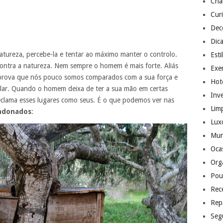
Cri
Cur
Dec
Dic
atureza, percebe-la e tentar ao máximo manter o controlo.
Esti
ntra a natureza. Nem sempre o homem é mais forte. Aliás
Exer
s prova que nós pouco somos comparados com a sua força e
Hote
lar. Quando o homem deixa de ter a sua mão em certas
Inv
eclama esses lugares como seus. É o que podemos ver nas
Lim
ndonados
:
Lux
Mu
Ocas
Org
Pou
Rec
Rep
Seg