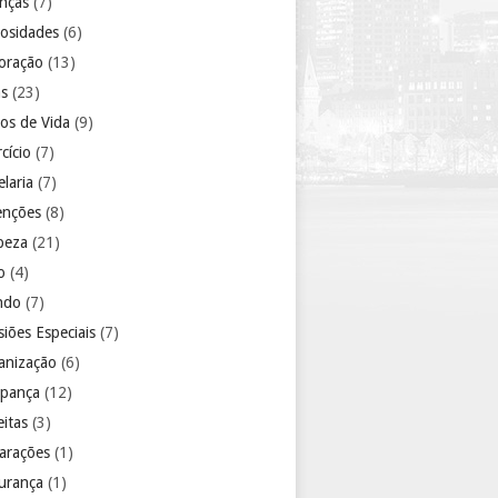
anças
(7)
iosidades
(6)
oração
(13)
as
(23)
los de Vida
(9)
cício
(7)
laria
(7)
enções
(8)
peza
(21)
o
(4)
ndo
(7)
iões Especiais
(7)
anização
(6)
pança
(12)
eitas
(3)
arações
(1)
urança
(1)