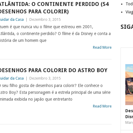
ATLÂNTIDA: O CONTINENTE PERDIDO (54
Tod
DESENHOS PARA COLORIR)
Via
uidar da Casa
|
Dezembro 3, 2015
SIG
uem é que nunca viu o filme que estreou em 2001,
tlântida, o continente perdido? O filme é da Disney e conta a
istória de um homem que
Read More
DESENHOS PARA COLORIR DO ASTRO BOY
uidar da Casa
|
Dezembro 3, 2015
 seu filho gosta de desenhos para colorir? Ele conhece o
stro Boy? Esta personagem é a estrela principal de uma série
nimada exibida no japão que entretanto
Read More
Des
Dis
Març