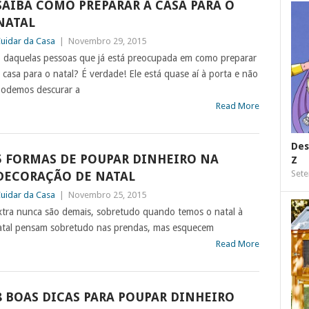
SAIBA COMO PREPARAR A CASA PARA O
NATAL
uidar da Casa
|
Novembro 29, 2015
 daquelas pessoas que já está preocupada em como preparar
 casa para o natal? É verdade! Ele está quase aí à porta e não
odemos descurar a
Read More
Des
5 FORMAS DE POUPAR DINHEIRO NA
Z
Sete
DECORAÇÃO DE NATAL
uidar da Casa
|
Novembro 25, 2015
xtra nunca são demais, sobretudo quando temos o natal à
atal pensam sobretudo nas prendas, mas esquecem
Read More
8 BOAS DICAS PARA POUPAR DINHEIRO