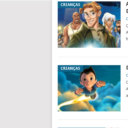
CRIANÇAS
C
Q
A
h
CRIANÇAS
C
O
A
a