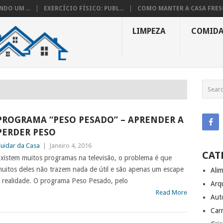
DO UM ...
EXERCÍCIO FÍSICO: PUBL...
COMO MANTER A CASA FRESC
LIMPEZA
COMID
PROGRAMA “PESO PESADO” – APRENDER A
PERDER PESO
uidar da Casa
|
Janeiro 4, 2016
CAT
xistem muitos programas na televisão, o problema é que
uitos deles não trazem nada de útil e são apenas um escape
Ali
 realidade. O programa Peso Pesado, pelo
Arq
Read More
Aut
Carr