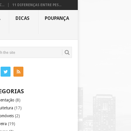
...
11 DIFERENÇAS ENTRE PES...
A
DICAS
POUPANÇA
EGORIAS
mentação
(8)
uitetura
(17)
omóveis
(2)
eira
(19)