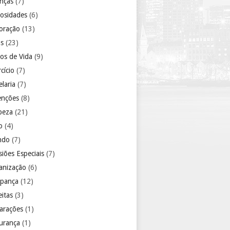
anças
(7)
iosidades
(6)
oração
(13)
as
(23)
los de Vida
(9)
cício
(7)
laria
(7)
enções
(8)
peza
(21)
o
(4)
ndo
(7)
iões Especiais
(7)
anização
(6)
pança
(12)
eitas
(3)
arações
(1)
urança
(1)