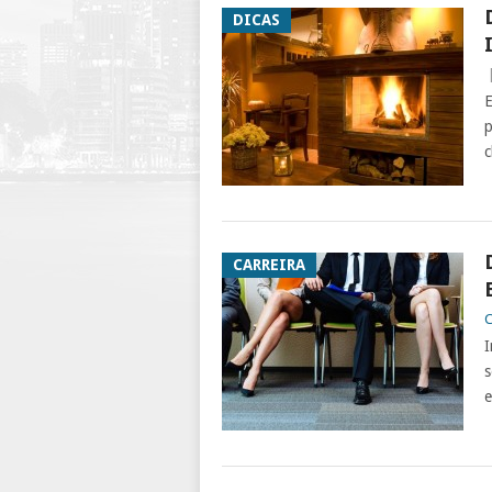
DICAS
E
p
c
CARREIRA
C
I
s
e