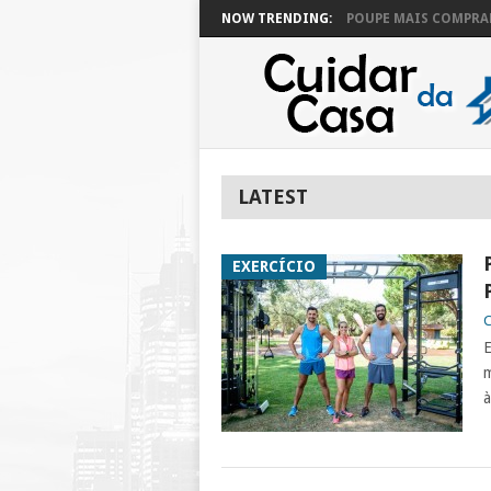
NOW TRENDING:
POUPE MAIS COMPRAN
LATEST
EXERCÍCIO
C
E
m
à