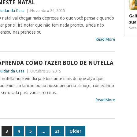
NESTE NATAL
uidar da Casa
|
Novembro 24, 2015
Gal
 natal vai chegar mais depressa do que você pensa e quando
sua
er por si, irá notar que não tem nada pronto, ainda não
Sete
ensou nas prendas ou
Read More
APRENDA COMO FAZER BOLO DE NUTELLA
uidar da Casa
|
Outubro 28, 2015
 nutella hoje em dia já é bastante mais do que algo que
omemos ao lanche ou ao nosso pequeno almoço, começando
 ser usada para várias receitas.
Read More
3
4
5
…
21
Older