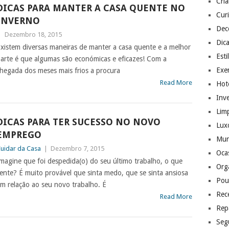
Cri
DICAS PARA MANTER A CASA QUENTE NO
Cur
INVERNO
Dec
|
Dezembro 18, 2015
Dic
xistem diversas maneiras de manter a casa quente e a melhor
Esti
arte é que algumas são económicas e eficazes! Com a
Exer
hegada dos meses mais frios a procura
Read More
Hote
Inv
Lim
DICAS PARA TER SUCESSO NO NOVO
Lux
EMPREGO
Mu
uidar da Casa
|
Dezembro 7, 2015
Ocas
magine que foi despedida(o) do seu último trabalho, o que
Org
ente? É muito provável que sinta medo, que se sinta ansiosa
Pou
m relação ao seu novo trabalho. É
Rec
Read More
Rep
Seg