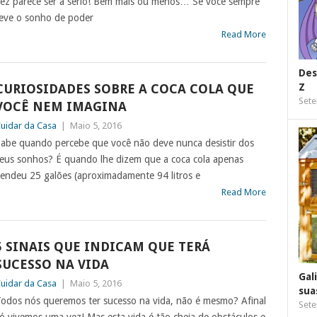
ez parece ser a sério! Bem mais ou menos… Se você sempre
eve o sonho de poder
Read More
Des
CURIOSIDADES SOBRE A COCA COLA QUE
Z
Sete
VOCÊ NEM IMAGINA
uidar da Casa
|
Maio 5, 2016
abe quando percebe que você não deve nunca desistir dos
eus sonhos? É quando lhe dizem que a coca cola apenas
endeu 25 galões (aproximadamente 94 litros e
Read More
5 SINAIS QUE INDICAM QUE TERÁ
SUCESSO NA VIDA
Gal
uidar da Casa
|
Maio 5, 2016
sua
odos nós queremos ter sucesso na vida, não é mesmo? Afinal
Sete