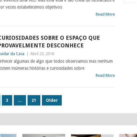
ó vivemos uma vez! Mas esta vida é tão cheia de obstáculos e
or vezes estabelecemos objetivos
Read More
CURIOSIDADES SOBRE O ESPAÇO QUE
PROVAVELMENTE DESCONHECE
uidar da Casa
|
Abril 23, 2016
conhecer algumas de algo que todos observamos mas nenhum
istem inúmeras histórias e curiosidades sobre
Read More
3
…
21
Older