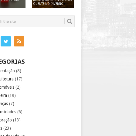
QUENTE NO INVERNO
EGORIAS
mentação
(8)
uitetura
(17)
omóveis
(2)
eira
(19)
anças
(7)
iosidades
(6)
oração
(13)
as
(23)