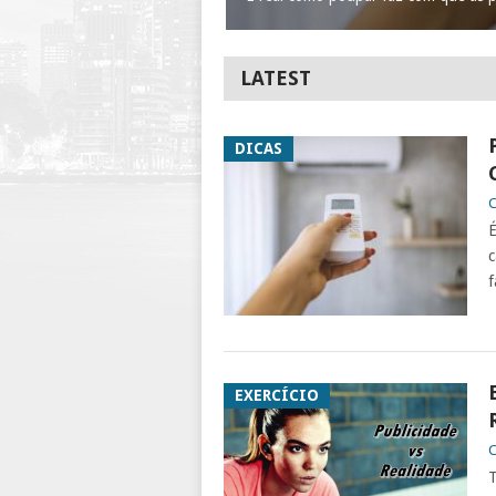
LATEST
DICAS
C
É
c
f
EXERCÍCIO
C
T