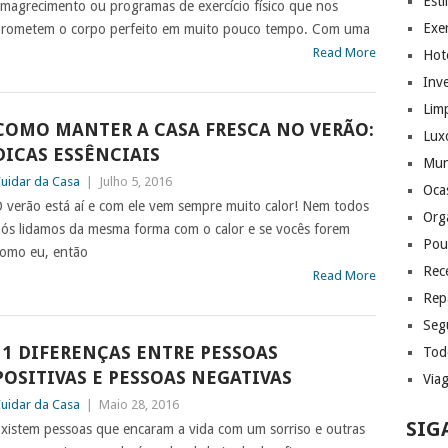
Esti
magrecimento ou programas de exercício físico que nos
Exer
rometem o corpo perfeito em muito pouco tempo. Com uma
Read More
Hote
Inv
Lim
COMO MANTER A CASA FRESCA NO VERÃO:
Lux
DICAS ESSÊNCIAIS
Mu
uidar da Casa
|
Julho 5, 2016
Ocas
 verão está aí e com ele vem sempre muito calor! Nem todos
Org
ós lidamos da mesma forma com o calor e se vocês forem
Pou
omo eu, então
Rec
Read More
Rep
Seg
11 DIFERENÇAS ENTRE PESSOAS
Tod
POSITIVAS E PESSOAS NEGATIVAS
Via
uidar da Casa
|
Maio 28, 2016
SIG
xistem pessoas que encaram a vida com um sorriso e outras