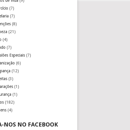
los de Vida
(9)
cício
(7)
laria
(7)
enções
(8)
peza
(21)
o
(4)
ndo
(7)
iões Especiais
(7)
anização
(6)
pança
(12)
eitas
(3)
arações
(1)
urança
(1)
os
(182)
gens
(4)
A-NOS NO FACEBOOK