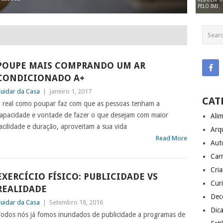
PELO IMI
POUPE MAIS COMPRANDO UM AR
CONDICIONADO A+
uidar da Casa
|
Janeiro 1, 2017
CAT
 real como poupar faz com que as pessoas tenham a
apacidade e vontade de fazer o que desejam com maior
Ali
acilidade e duração, aproveitam a sua vida
Arq
Read More
Aut
Carr
Cri
EXERCÍCIO FÍSICO: PUBLICIDADE VS
Cur
REALIDADE
Dec
uidar da Casa
|
Setembro 18, 2016
Dic
odos nós já fomos inundados de publicidade a programas de