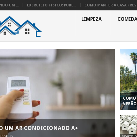
DO UM ...
EXERCÍCIO FÍSICO: PUBL...
COMO MANTER A CASA FRESC
LIMPEZA
COMID
COMO 
VERÃO
O UM AR CONDICIONADO A+
pessoas
REDUZIR 