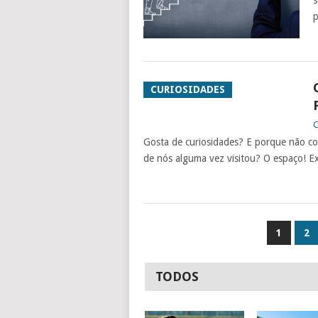
s
p
CURIOSIDADES
C
Gosta de curiosidades? E porque não 
de nós alguma vez visitou? O espaço! Ex
NAVEGAÇÃO
1
2
DE
ARTIGOS
TODOS