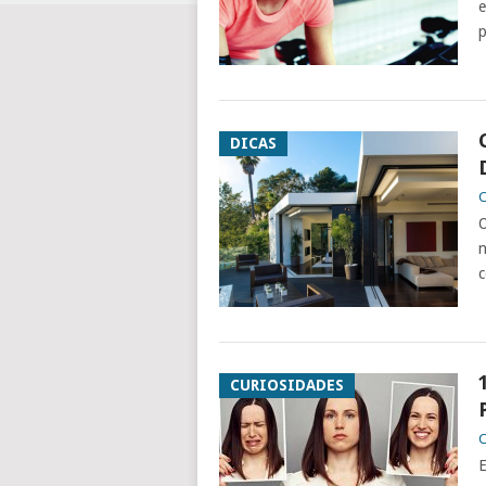
e
p
DICAS
C
O
n
c
CURIOSIDADES
C
E