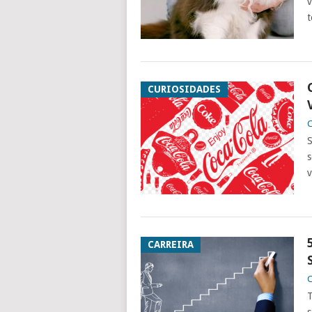
v
t
CURIOSIDADES
C
S
s
v
CARREIRA
C
T