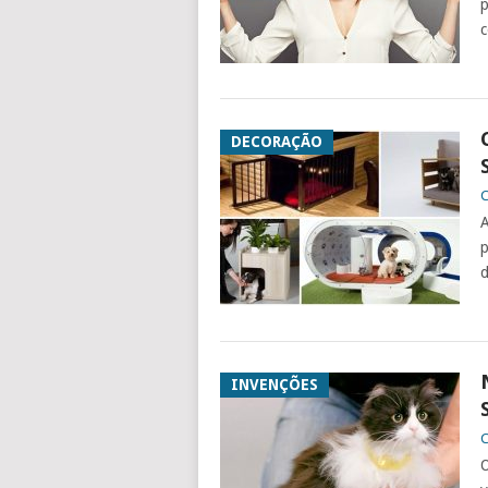
p
c
DECORAÇÃO
C
A
p
d
INVENÇÕES
C
O