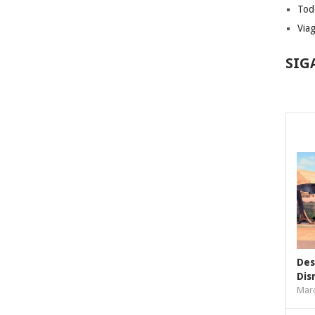
Tod
Via
SIG
Des
Dis
Març