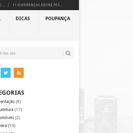
...
11 DIFERENÇAS ENTRE PES...
A
DICAS
POUPANÇA
EGORIAS
mentação
(8)
uitetura
(17)
omóveis
(2)
eira
(19)