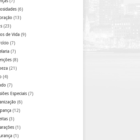
anças
(7)
iosidades
(6)
oração
(13)
as
(23)
los de Vida
(9)
cício
(7)
laria
(7)
enções
(8)
peza
(21)
o
(4)
ndo
(7)
iões Especiais
(7)
anização
(6)
pança
(12)
eitas
(3)
arações
(1)
urança
(1)