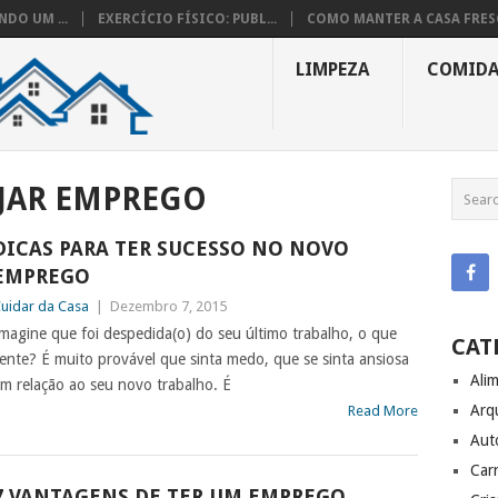
DO UM ...
EXERCÍCIO FÍSICO: PUBL...
COMO MANTER A CASA FRESC
LIMPEZA
COMID
JAR EMPREGO
DICAS PARA TER SUCESSO NO NOVO
EMPREGO
uidar da Casa
|
Dezembro 7, 2015
magine que foi despedida(o) do seu último trabalho, o que
CAT
ente? É muito provável que sinta medo, que se sinta ansiosa
Ali
m relação ao seu novo trabalho. É
Arq
Read More
Aut
Carr
7 VANTAGENS DE TER UM EMPREGO