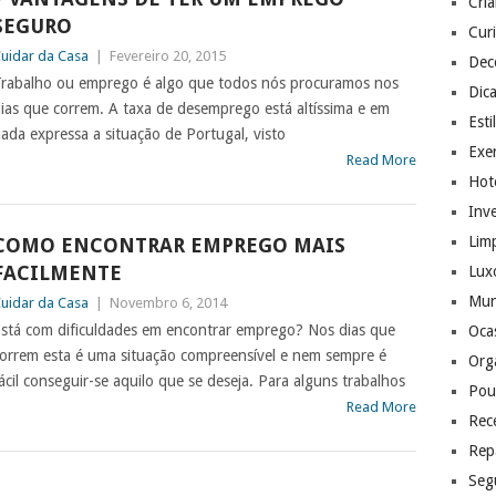
Cri
SEGURO
Cur
uidar da Casa
|
Fevereiro 20, 2015
Dec
rabalho ou emprego é algo que todos nós procuramos nos
Dic
ias que correm. A taxa de desemprego está altíssima e em
Esti
ada expressa a situação de Portugal, visto
Exer
Read More
Hote
Inv
Lim
COMO ENCONTRAR EMPREGO MAIS
FACILMENTE
Lux
Mu
uidar da Casa
|
Novembro 6, 2014
stá com dificuldades em encontrar emprego? Nos dias que
Ocas
orrem esta é uma situação compreensível e nem sempre é
Org
ácil conseguir-se aquilo que se deseja. Para alguns trabalhos
Pou
Read More
Rec
Rep
Seg