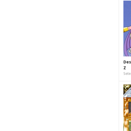
Des
Z
Sete