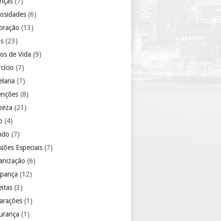
anças
(7)
iosidades
(6)
oração
(13)
as
(23)
los de Vida
(9)
cício
(7)
laria
(7)
enções
(8)
peza
(21)
o
(4)
ndo
(7)
iões Especiais
(7)
anização
(6)
pança
(12)
eitas
(3)
arações
(1)
urança
(1)