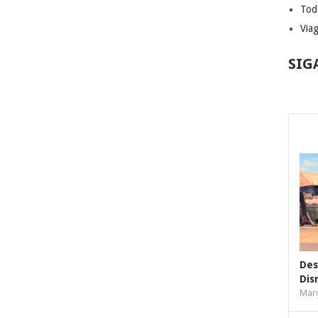
Tod
Via
SIG
Des
Dis
Març