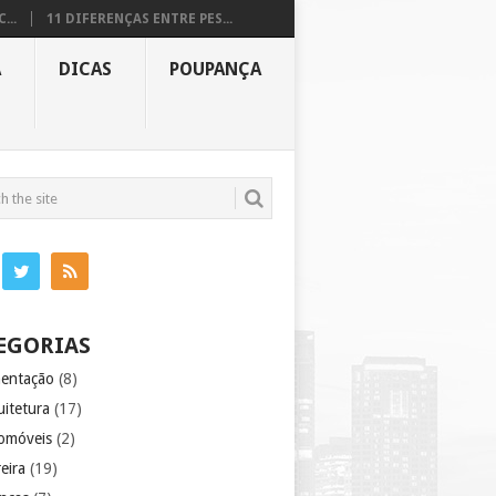
...
11 DIFERENÇAS ENTRE PES...
A
DICAS
POUPANÇA
EGORIAS
mentação
(8)
uitetura
(17)
omóveis
(2)
eira
(19)