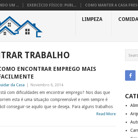
DO UM ...
EXERCÍCIO FÍSICO: PUBL...
COMO MANTER A CASA FRESC
LIMPEZA
COMID
TRAR TRABALHO
COMO ENCONTRAR EMPREGO MAIS
FACILMENTE
uidar da Casa
|
Novembro 6, 2014
stá com dificuldades em encontrar emprego? Nos dias que
CAT
orrem esta é uma situação compreensível e nem sempre é
Ali
ácil conseguir-se aquilo que se deseja. Para alguns trabalhos
Arq
Read More
Aut
Carr