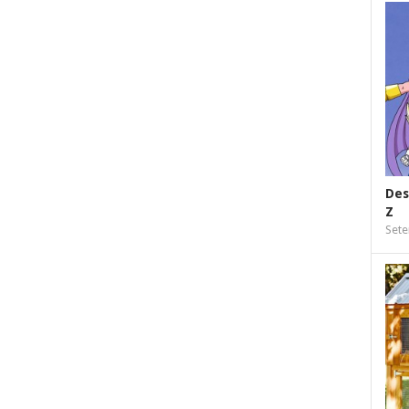
Des
Z
Sete