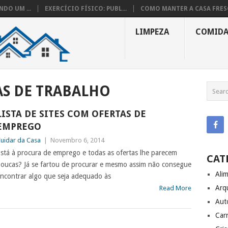
DO UM ...
EXERCÍCIO FÍSICO: PUBL...
COMO MANTER A CASA FRESC
LIMPEZA
COMID
AS DE TRABALHO
LISTA DE SITES COM OFERTAS DE
EMPREGO
uidar da Casa
|
Novembro 6, 2014
stá à procura de emprego e todas as ofertas lhe parecem
CAT
oucas? Já se fartou de procurar e mesmo assim não consegue
Ali
ncontrar algo que seja adequado às
Arq
Read More
Aut
Carr