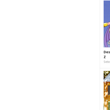
Des
Z
Sete