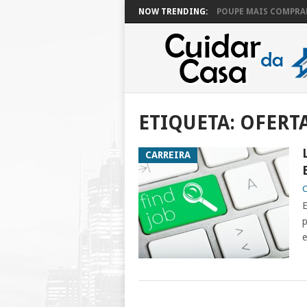
NOW TRENDING:
POUPE MAIS COMPRAN
ETIQUETA:
OFERT
CARREIRA
C
E
p
e