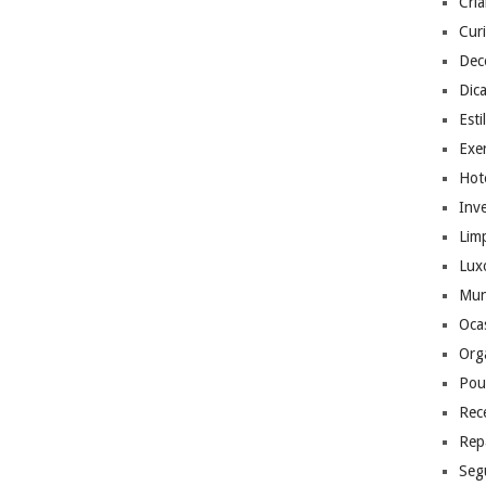
Cri
Cur
Dec
Dic
Esti
Exer
Hote
Inv
Lim
Lux
Mu
Ocas
Org
Pou
Rec
Rep
Seg