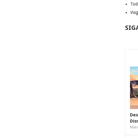
Tod
Via
SIG
Des
Dis
Març