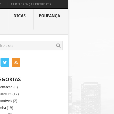
...
11 DIFERENÇAS ENTRE PES...
A
DICAS
POUPANÇA
EGORIAS
mentação
(8)
uitetura
(17)
omóveis
(2)
eira
(19)