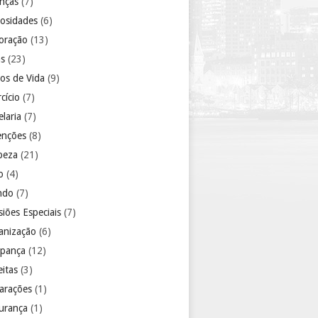
anças
(7)
iosidades
(6)
oração
(13)
as
(23)
los de Vida
(9)
cício
(7)
laria
(7)
enções
(8)
peza
(21)
o
(4)
ndo
(7)
iões Especiais
(7)
anização
(6)
pança
(12)
eitas
(3)
arações
(1)
urança
(1)