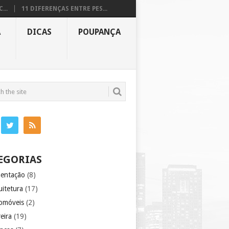
...
11 DIFERENÇAS ENTRE PES...
A
DICAS
POUPANÇA
EGORIAS
mentação
(8)
uitetura
(17)
omóveis
(2)
eira
(19)