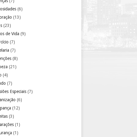
anças
(7)
iosidades
(6)
oração
(13)
as
(23)
los de Vida
(9)
cício
(7)
laria
(7)
enções
(8)
peza
(21)
o
(4)
ndo
(7)
iões Especiais
(7)
anização
(6)
pança
(12)
eitas
(3)
arações
(1)
urança
(1)