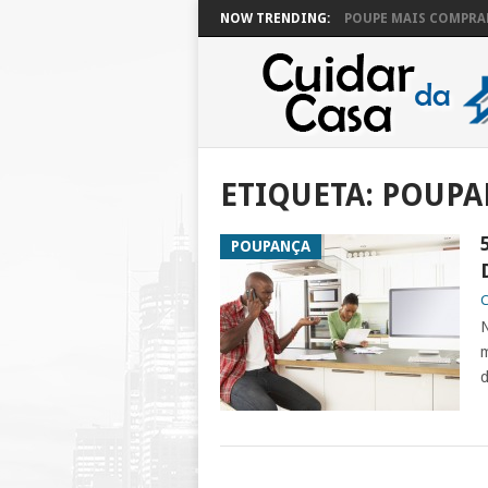
NOW TRENDING:
POUPE MAIS COMPRAN
ETIQUETA:
POUPA
POUPANÇA
C
N
m
d