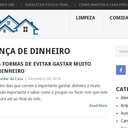
DO UM ...
EXERCÍCIO FÍSICO: PUBL...
COMO MANTER A CASA FRESC
LIMPEZA
COMID
NÇA DE DINHEIRO
5 FORMAS DE EVITAR GASTAR MUITO
DINHEIRO
uidar da Casa
|
Dezembro 28, 2014
os dias que correm é importante ganhar dinheiro e muito
CAT
ais importante é saber como o poupar ou fazer com que este
Ali
ure até ao final do mês.
Arq
Read More
Aut
Carr