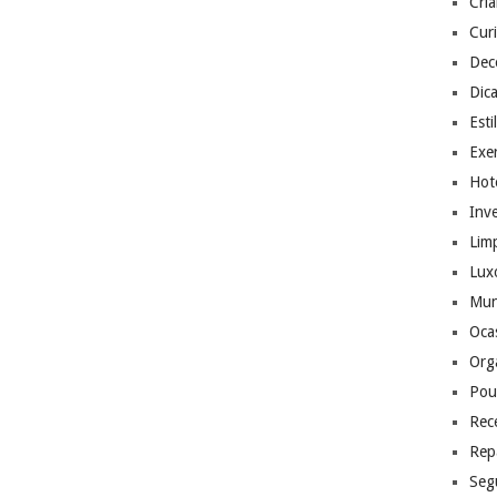
Cri
Cur
Dec
Dic
Esti
Exer
Hote
Inv
Lim
Lux
Mu
Ocas
Org
Pou
Rec
Rep
Seg