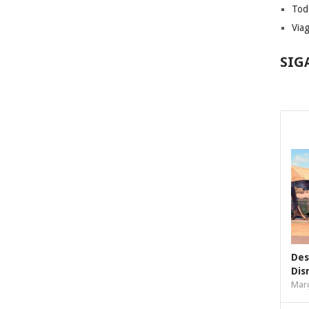
Tod
Via
SIG
Des
Dis
Març