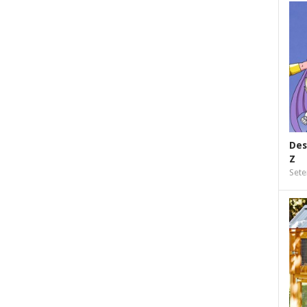
Des
Z
Sete