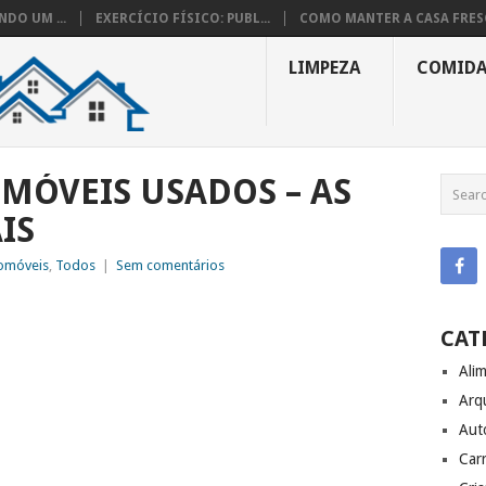
DO UM ...
EXERCÍCIO FÍSICO: PUBL...
COMO MANTER A CASA FRESC
LIMPEZA
COMID
MÓVEIS USADOS – AS
IS
omóveis
,
Todos
|
Sem comentários
CAT
Ali
Arq
Aut
Carr