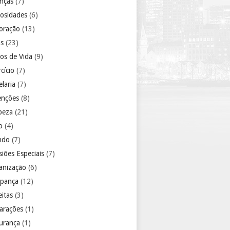
anças
(7)
iosidades
(6)
oração
(13)
as
(23)
los de Vida
(9)
cício
(7)
laria
(7)
enções
(8)
peza
(21)
o
(4)
ndo
(7)
iões Especiais
(7)
anização
(6)
pança
(12)
eitas
(3)
arações
(1)
urança
(1)