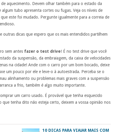
s de aquecimento. Devem olhar também para o estado da
se algum tubo apresenta cortes ou fugas. Veja os níveis de
 que este foi mudado. Pergunte igualmente para a correia de
pendioso.
e outras dicas que espero que os mais entendidos partilhem
ro sem antes
fazer o test drive
! É no test drive que você
stado da suspensão, da embraiagem, da caixa de velocidades
penas na cidade! Ande com o carro por um bom bocado, deixe
uxe um pouco por ele e leve-o à autoestrada. Perceba se o
m mau alinhamento ou problemas mais graves com a suspensão
arranca a frio, também é algo muito importante.
o comprar um carro usado. É provável que tenha esquecido
o que tenha dito não esteja certo, deixem a vossa opinião nos
10 DICAS PARA VIAJAR MAIS COM