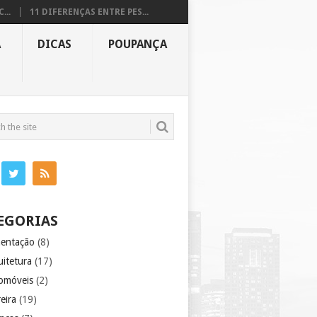
...
11 DIFERENÇAS ENTRE PES...
A
DICAS
POUPANÇA
EGORIAS
mentação
(8)
uitetura
(17)
omóveis
(2)
eira
(19)