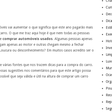
Cri
Cur
Dec
Dic
veis vai aumentar o que significa que este ano pagarão mais
Esti
rro. O que me traz aqui hoje é que nem todas as pessoas
Exer
de
comprar automóveis usados
. Algumas pessoas apenas
Hote
 ligam apenas ao motor e outras chegam mesmo a fechar
Inv
Loucura ou desconhecimento? Em muitos casos acredito ser o
Lim
Lux
e várias fontes que nos trazem dicas para a compra do carro.
Mu
sas sugestões nos comentários para que este artigo possa
Ocas
sível que seja válida e útil na altura de comprar um carro
Org
Pou
Rec
Rep
Seg