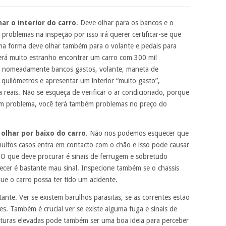
ar o interior do carro
. Deve olhar para os bancos e o
problemas na inspeção por isso irá querer certificar-se que
ma forma deve olhar também para o volante e pedais para
erá muito estranho encontrar um carro com 300 mil
, nomeadamente bancos gastos, volante, maneta de
s quilómetros e apresentar um interior “muito gasto”,
a reais. Não se esqueça de verificar o ar condicionado, porque
r um problema, você terá também problemas no preço do
e
olhar por baixo do carro
. Não nos podemos esquecer que
muitos casos entra em contacto com o chão e isso pode causar
 O que deve procurar é sinais de ferrugem e sobretudo
ecer é bastante mau sinal. Inspecione também se o chassis
que o carro possa ter tido um acidente.
nte. Ver se existem barulhos parasitas, se as correntes estão
es. Também é crucial ver se existe alguma fuga e sinais de
turas elevadas pode também ser uma boa ideia para perceber