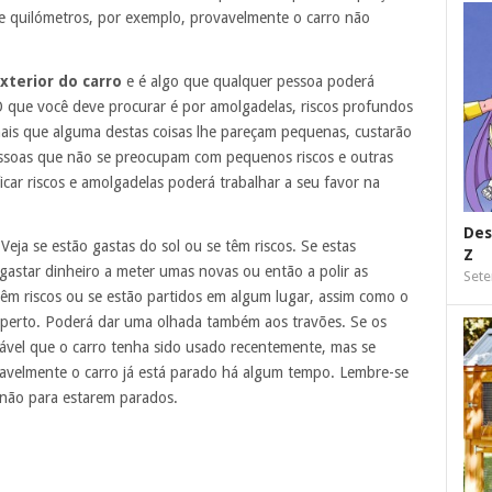
e quilómetros, por exemplo, provavelmente o carro não
xterior do carro
e é algo que qualquer pessoa poderá
O que você deve procurar é por amolgadelas, riscos profundos
mais que alguma destas coisas lhe pareçam pequenas, custarão
pessoas que não se preocupam com pequenos riscos e outras
ficar riscos e amolgadelas poderá trabalhar a seu favor na
Des
eja se estão gastas do sol ou se têm riscos. Se estas
Z
gastar dinheiro a meter umas novas ou então a polir as
Sete
êm riscos ou se estão partidos em algum lugar, assim como o
á perto. Poderá dar uma olhada também aos travões. Se os
vável que o carro tenha sido usado recentemente, mas se
vavelmente o carro já está parado há algum tempo. Lembre-se
 não para estarem parados.