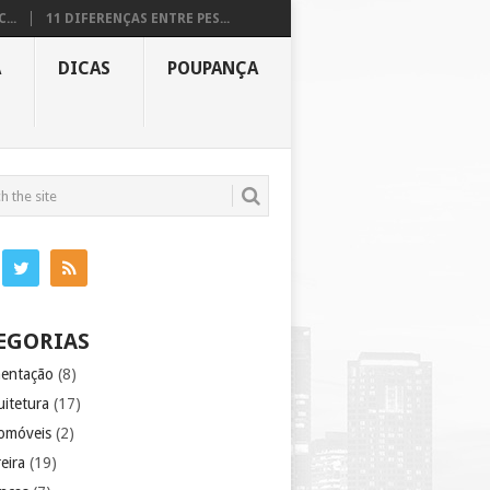
...
11 DIFERENÇAS ENTRE PES...
A
DICAS
POUPANÇA
EGORIAS
mentação
(8)
uitetura
(17)
omóveis
(2)
eira
(19)