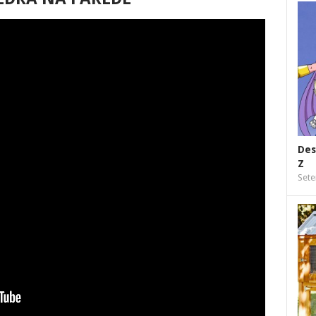
Des
Z
Sete