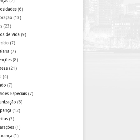
anças
(7)
iosidades
(6)
oração
(13)
as
(23)
los de Vida
(9)
cício
(7)
laria
(7)
enções
(8)
peza
(21)
o
(4)
ndo
(7)
iões Especiais
(7)
anização
(6)
pança
(12)
eitas
(3)
arações
(1)
urança
(1)