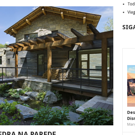
Tod
Via
SIG
Des
Dis
Març
EDRA NA PAREDE