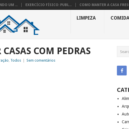
DO UM ...
EXERCÍCIO FÍSICO: PUBL...
COMO MANTER A CASA FRESC
LIMPEZA
COMID
 CASAS COM PEDRAS
ração
,
Todos
|
Sem comentários
CAT
Ali
Arq
Aut
Carr