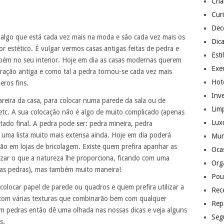
Cri
Cur
Dec
 algo que está cada vez mais na moda e são cada vez mais os
Dic
r estético. É vulgar vermos casas antigas feitas de pedra e
Esti
ém no seu interior. Hoje em dia as casas modernas querem
Exer
ação antiga e como tal a pedra tornou-se cada vez mais
Hote
eros fins.
Inv
areira da casa, para colocar numa parede da sala ou de
Lim
 etc. A sua colocação não é algo de muito complicado (apenas
Lux
tado final. A pedra pode ser: pedra mineira, pedra
 uma lista muito mais extensa ainda. Hoje em dia poderá
Mu
ão em lojas de bricolagem. Existe quem prefira apanhar as
Ocas
ilizar o que a natureza lhe proporciona, ficando com uma
Org
das pedras), mas também muito maneira!
Pou
colocar papel de parede ou quadros e quem prefira utilizar a
Rec
 com várias texturas que combinarão bem com qualquer
Rep
om pedras então dê uma olhada nas nossas dicas e veja alguns
Seg
s.