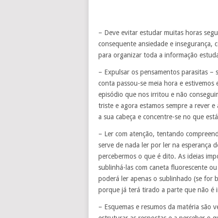
– Deve evitar estudar muitas horas segu
consequente ansiedade e insegurança, 
para organizar toda a informação estud
– Expulsar os pensamentos parasitas – 
conta passou-se meia hora e estivemos e
episódio que nos irritou e não consegui
triste e agora estamos sempre a rever e
a sua cabeça e concentre-se no que está
– Ler com atenção, tentando compreende
serve de nada ler por ler na esperança 
percebermos o que é dito. As ideias imp
sublinhá-las com caneta fluorescente ou
poderá ler apenas o sublinhado (se for
porque já terá tirado a parte que não é 
– Esquemas e resumos da matéria são ve
estruturar as respostas e a perceber o 