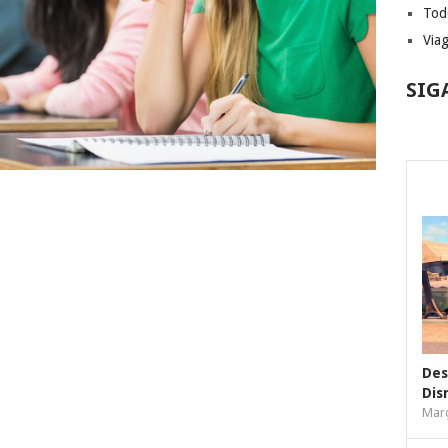
Tod
Via
SIG
Des
Dis
Març