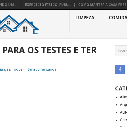
DO UM ...
EXERCÍCIO FÍSICO: PUBL...
COMO MANTER A CASA FRESC
LIMPEZA
COMID
PARA OS TESTES E TER
ianças
,
Todos
|
Sem comentários
CAT
Ali
Arq
Aut
Carr