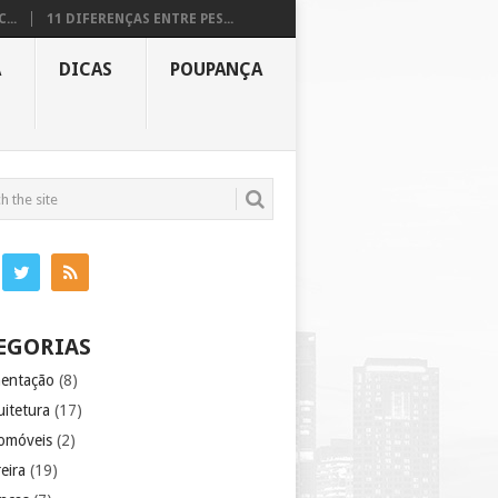
...
11 DIFERENÇAS ENTRE PES...
A
DICAS
POUPANÇA
EGORIAS
mentação
(8)
uitetura
(17)
omóveis
(2)
eira
(19)