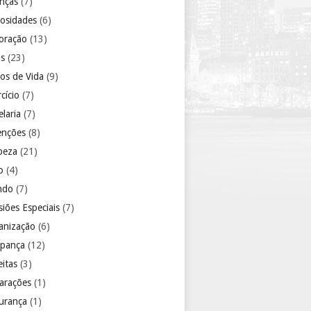
anças
(7)
iosidades
(6)
oração
(13)
as
(23)
los de Vida
(9)
cício
(7)
laria
(7)
enções
(8)
peza
(21)
o
(4)
ndo
(7)
iões Especiais
(7)
anização
(6)
pança
(12)
eitas
(3)
arações
(1)
urança
(1)