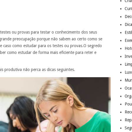
Cri
Cur
Dec
Dic
testes ou provas para testar o conhecimento dos seus
Esti
 grande preocupação porque não sabem ao certo como se
Exer
e caso como estudar para os testes ou provas.O segredo
Hote
ber como estudar de forma mais eficiente para reter e
Inv
Lim
s produtiva não perca as dicas seguintes.
Lux
Mu
Ocas
Org
Pou
Rec
Rep
Seg