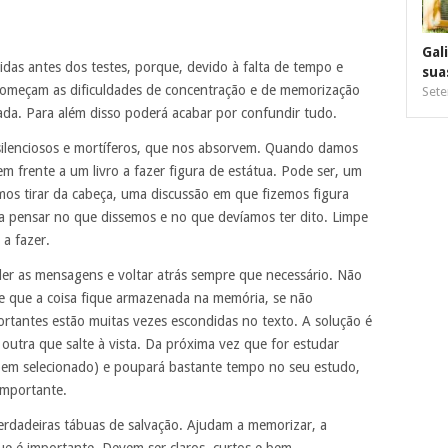
Gal
idas antes dos testes, porque, devido à falta de tempo e
sua
começam as dificuldades de concentração e de memorização
Sete
ada. Para além disso poderá acabar por confundir tudo.
silenciosos e mortíferos, que nos absorvem. Quando damos
m frente a um livro a fazer figura de estátua. Pode ser, um
mos tirar da cabeça, uma discussão em que fizemos figura
 a pensar no que dissemos e no que devíamos ter dito. Limpe
 a fazer.
r as mensagens e voltar atrás sempre que necessário. Não
de que a coisa fique armazenada na memória, se não
ortantes estão muitas vezes escondidas no texto. A solução é
 outra que salte à vista. Da próxima vez que for estudar
 bem selecionado) e poupará bastante tempo no seu estudo,
importante.
rdadeiras tábuas de salvação. Ajudam a memorizar, a
que é importante. Devem ser claros, curtos e bem