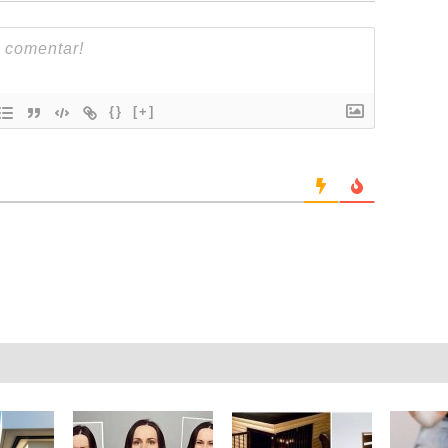
{}
[+]